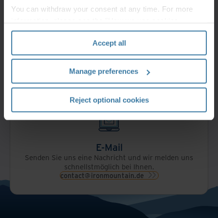
You can withdraw your consent at any time. For more
Telefon
information, please see the "How we use cookies
Verbinden Sie sich mit einem unserer
section" of our
Privacy Policy
.
Expert:innen, um Ihre Anforderungen zu
besprechen.
0800 408 0000
(gebührenfrei) oder
Accept all
+49 40 52108170
0800 408 0000
Manage preferences
Reject optional cookies
E-Mail
Senden Sie uns eine Nachricht und wir melden uns
schnellstmöglich bei Ihnen.
contact@ironmountain.de