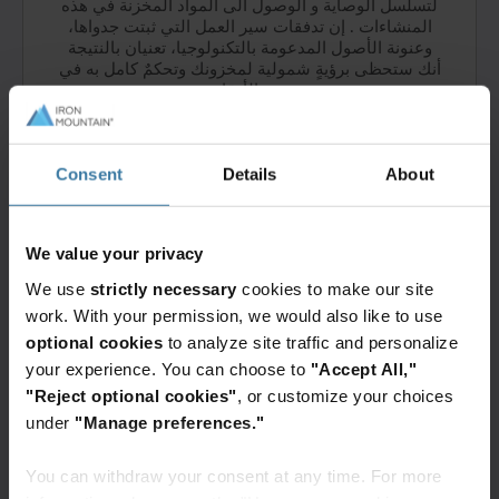
لتسلسل الوصاية و الوصول الى المواد المخزنة في هذه
المنشاءات . إن تدفقات سير العمل التي ثبتت جدواها،
وعنونة الأصول المدعومة بالتكنولوجيا، تعنيان بالنتيجة
أنك ستحظى برؤيةٍ شمولية لمخزونك وتحكمٌ كامل به في
جميع الأوقات.
Consent
Details
About
We value your privacy
الوصول إلى المعلومات بنقرةٍ واحدة
We use
strictly necessary
cookies to make our site
يوفر تطبيق كونكت من آيرون ماونتن™ إمكانية إدارة
work. With your permission, we would also like to use
مخزونك عبر الإنترنت، حيث تستطيع بنقراتٍ قليلةٍ فقط
optional cookies
to analyze site traffic and personalize
البحث في مخزونك وتحديد ما هو مطلوب، وترتيب عملية
your experience. You can choose to
"Accept All,"
التسليم التي ينفذها موظفونا الذين سبق اختبارهم
وتدريبهم.
"Reject optional cookies"
, or customize your choices
under
"Manage preferences."
You can withdraw your consent at any time. For more