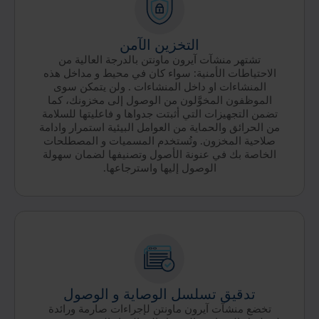
التخزين الآمن
تشتهر منشآت آيرون ماونتن بالدرجة العالية من
الاحتياطات الأمنية: سواء كان في محيط و مداخل هذه
المنشاءات او داخل المنشاءات . ولن يتمكن سوى
الموظفون المخوَّلون من الوصول إلى مخزونك، كما
تضمن التجهيزات التي أثبتت جدواها و فاعليتها للسلامة
من الحرائق والحماية من العوامل البيئية استمرار وادامة
صلاحية المخزون. وتُستخدم المسميات و المصطلحات
الخاصة بك في عنونة الأصول وتصنيفها لضمان سهولة
الوصول إليها واسترجاعها.
تدقيق تسلسل الوصاية و الوصول
تخضع منشآت آيرون ماونتن لإجراءات صارمة ورائدة