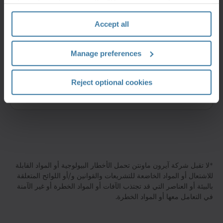
information, please see the "How we use cookies
section" of our
Privacy Policy
.
Accept all
تسليم سريعٌ وسلس
شبكة منشآت التخزين والتوزيع الخاصة بشركة آيرون
Manage preferences
ماونتن تجعل من شحن العناصر المطلوبة عمليةً سريعةً
وسهلة ومريحة. لدينا مقراتٌ بالقرب من المدن الرئيسية
والمطارات والطرق السريعة مما يعني قدرتنا على توفير
Reject optional cookies
ما تحتاجه بسرعةٍ وكفاءة.
*لا تقبل شركة آيرون ماونتن تحمل الأخطار البيولوجية أو المواد القابلة
للاشتعال أو المواد الخاضعة للتشريعات والقوانين و/أو اللوائح المتعلقة
بالبيئة أو العناصر التي قد تجتذب الآفات أو المواد الخطرة أو غير الآمنة
في التعامل معها أو المواد الخطرة.