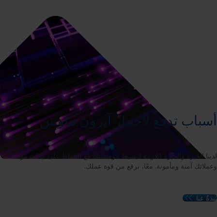
أسباب تدفع لاختيار آيرون ماونتن
لدينا الخبرة والخبرة اللازمة لتبسيط مؤسستك مع الحفاظ على بيانات مؤسستك
وعملائك آمنة ومأمونة. معًا، نرفع من قوة عملك.
نبذةٌ عنا