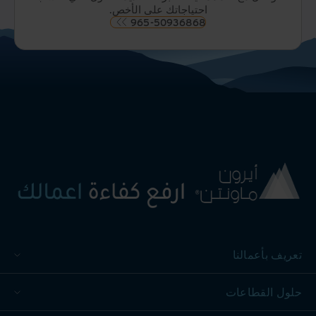
احتياجاتك على الأخص.
965-50936868
تعريف بأعمالنا
حلول القطاعات