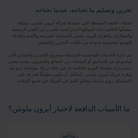
تخزين وتسليم ما تحتاجه، عندما تحتاجه
عمليات التنفيذ المبسطة التي تعتمدها شركة آيرون ماونتن، بشبكة
منشآتها العالمية ذات المواقع الاستراتيجية بالقرب من المدن الرئيسية
والمطارات والطرق البرية، تضمن الاستجابة السريعة والآمنة والقابلة
للتوسع لمجموعةٍ متنوعة من طلبات التخزين والتسليم.
يتم ادارة الخدمات اللوجستية المرتبطة بمشروع التخزين والتسليم الآمن
لمجموعةٍ من الصناديق أو المنصات من البضائع والمخزون، بحيث تضمن
استمرارية سلسلة التوريد الخاصة بك في حالة حركة متواصلة. و و بما
توفره شركة آيرون ماونتن، بإمكانك أن تكون مطمئنًّا لقدرتك على
الاستمتاع برؤيةٍ شاملة وتحكمٍ كامل في أصولك في جميع الأوقات.
ما الأسباب الدافعة لاختيار آيرون ماونتن؟