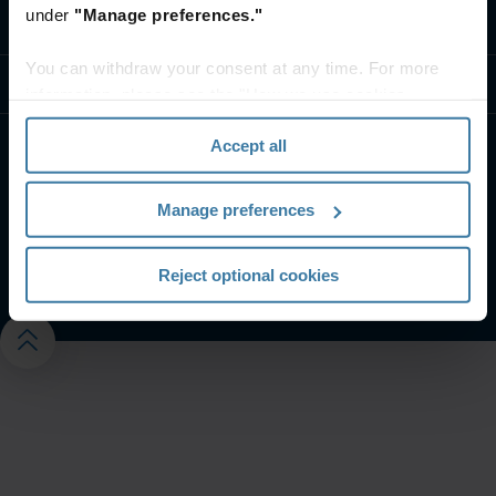
under
"Manage preferences."
Ota yhteyttä
You can withdraw your consent at any time. For more
Tukimateriaalit
information, please see the "How we use cookies
section" of our
Privacy Policy
.
Accept all
Verkkosivujen käyttöehdot ja edellytykset
Iron Mountain Tietosuojakäytäntö
Manage preferences
Hallinnoi tietosuoja-asetuksiasi
©
2026
Iron Mountain Incorporated. Kaikki oikeudet
pidätetään.
Reject optional cookies