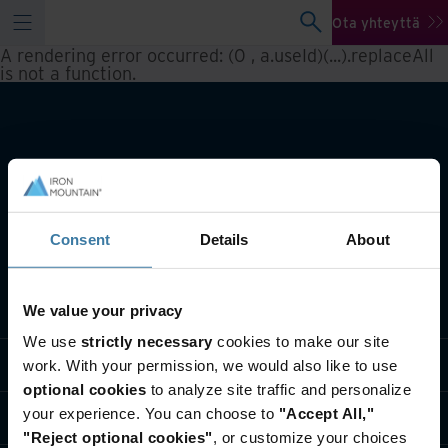
Ota yhteyttä
A rendering error occurred:
(0 , a.useId)(...).replaceAll
is not a function
.
Consent
Details
About
Lisätietoa toiminnasta
We value your privacy
We use
strictly necessary
cookies to make our site
Ratkaisut teollisuudenaloille
work. With your permission, we would also like to use
optional cookies
to analyze site traffic and personalize
your experience. You can choose to
"Accept All,"
Tietoja meistä
"Reject optional cookies"
, or customize your choices