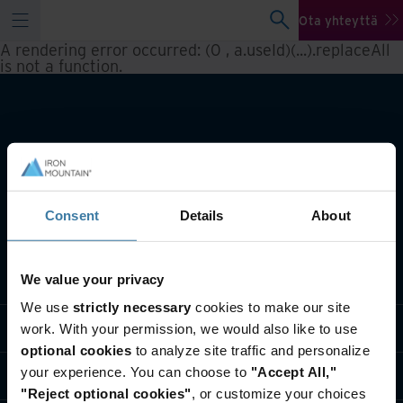
Ota yhteyttä
A rendering error occurred:
(0 , a.useId)(...).replaceAll
is not a function
.
Consent
Details
About
Lisätietoa toiminnasta
We value your privacy
We use
strictly necessary
cookies to make our site
Ratkaisut teollisuudenaloille
work. With your permission, we would also like to use
optional cookies
to analyze site traffic and personalize
your experience. You can choose to
"Accept All,"
Tietoja meistä
"Reject optional cookies"
, or customize your choices