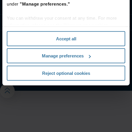
under
"Manage preferences."
Ota yhteyttä
You can withdraw your consent at any time. For more
Tukimateriaalit
information, please see the "How we use cookies
section" of our
Privacy Policy
.
Accept all
Verkkosivujen käyttöehdot ja edellytykset
Iron Mountain Tietosuojakäytäntö
Manage preferences
Hallinnoi tietosuoja-asetuksiasi
©
2026
Iron Mountain Incorporated. Kaikki oikeudet
pidätetään.
Reject optional cookies