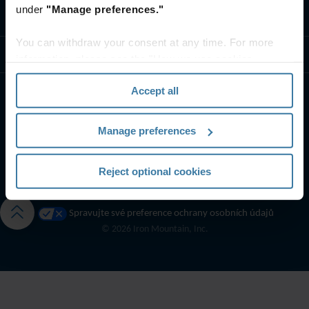
under
"Manage preferences."
Kontaktujte nás
You can withdraw your consent at any time. For more
Zdroje
information, please see the "How we use cookies
section" of our
Privacy Policy
.
Accept all
Manage preferences
Reject optional cookies
Podmínky používání webových stránek
Prohlášení o ochraně osobních údajů
Spravujte své preference ochrany osobních údajů
©
2026
Iron Mountain, Inc.