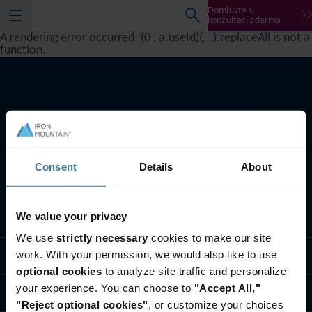
Domluvte si
konzultaci zdarma
A rendering error occurred:
(0 , a.useId)(...).replaceAll is not a
function
.
Consent
Details
About
We value your privacy
Sledovat
We use
strictly necessary
cookies to make our site
work. With your permission, we would also like to use
Řešení pro odvětví
optional cookies
to analyze site traffic and personalize
your experience. You can choose to
"Accept All,"
Kdo jsme
"Reject optional cookies"
, or customize your choices