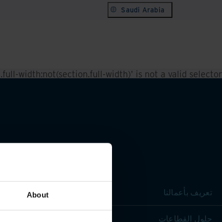
Saudi Arabia
ull-width:not(section.full-width)' is not a valid selector.
تعريف بأعمالنا
About
حلول القطاعات