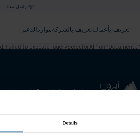
تواصل معنا
تعريف بأعمالنا
تعريف بالشركة
موارد
الدعم
ed:
Failed to execute 'querySelectorAll' on 'Document': '.f
Details