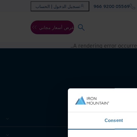
966 9200 05569
تسجيل الدخول | الحساب
عرض أسعار مجاني
.
A rendering error occurr
Consent