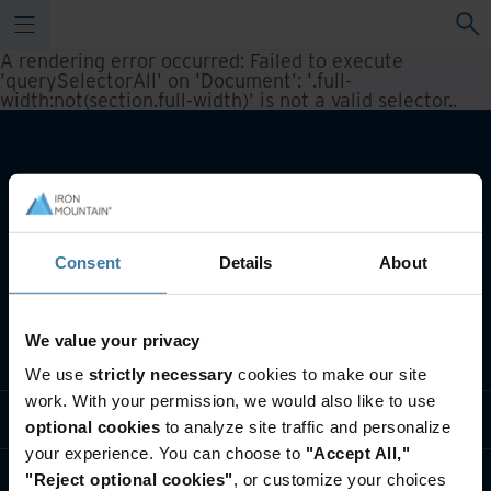
A rendering error occurred:
Failed to execute
'querySelectorAll' on 'Document': '.full-
width:not(section.full-width)' is not a valid selector.
.
Consent
Details
About
We value your privacy
Що ми робимо
We use
strictly necessary
cookies to make our site
work. With your permission, we would also like to use
Галузеві рішення
optional cookies
to analyze site traffic and personalize
your experience. You can choose to
"Accept All,"
Зверніться до нас
"Reject optional cookies"
, or customize your choices