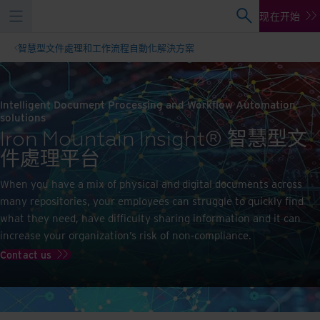
现在开始
智慧型文件處理和工作流程自動化解決方案
Intelligent Document Processing and Workflow Automation
solutions
Iron Mountain Insight® 智慧型文
件處理平台
When you have a mix of physical and digital documents across
many repositories, your employees can struggle to quickly find
what they need, have difficulty sharing information and it can
increase your organization’s risk of non-compliance.
Contact us