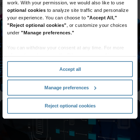
work. With your permission, we would also like to use
在 60 多個國家/地區為廣大的產業提供服務，至今已超過 70 年。
optional cookies
to analyze site traffic and personalize
了解更多
your experience. You can choose to
"Accept All,"
"Reject optional cookies"
, or customize your choices
under
"Manage preferences."
You can withdraw your consent at any time. For more
information, please see the "How we use cookies
section" of our
Privacy Policy
.
Accept all
Manage preferences
Reject optional cookies