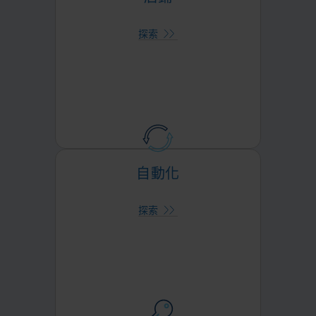
的多個內容和數據系統的整合來應對
您的資訊管理挑戰
探索
自動化
實現以文件為中心的流程的協
作
您可以使用該平台的低程式碼環境建
自動化
立自己的自動化工作流程，或者 Iron
Mountain 熟練的專業服務團隊可以
為您建立它們，以簡化文件路由並識
別流程延遲或遺失文件。
探索