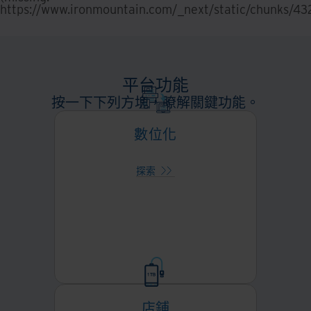
https://www.ironmountain.com/_next/static/chunks/43
平台功能
按一下下列方塊，瞭解關鍵功能。
數位化
將實體轉換為數字
利用我們一流的數位化技術快速將您
數位化
的實體文件、縮微膠卷或縮微膠卷轉
變為數位化。
探索
店鋪
存取安全儲存庫中的文件
這個靈活的平台可以透過文件加密、
店鋪
基於角色的存取控制以及與整個組織