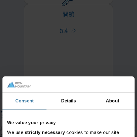
開鎖
查看和解釋關鍵訊息
開鎖
儀表板提供數據和指標的可視化顯
示，以獲得強大的見解。
探索
Consent
Details
About
安全性
We value your privacy
我們相當重視安全性，這正是為何 95% 財富美國 1,000 強的企業願意將
We use
strictly necessary
cookies to make our site
重要且敏感的記錄託付給 Iron Mountain。我們致力於保護敏感資料，並