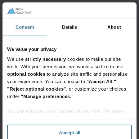
Ocupamos el puesto n.º 619 del listado Fortune
Consent
Details
About
1000 de la revista Fortune.
We value your privacy
We use
strictly necessary
cookies to make our site
work. With your permission, we would also like to use
optional cookies
to analyze site traffic and personalize
your experience. You can choose to
"Accept All,"
Formamos parte del Índice S&P 500, el barómetro
"Reject optional cookies"
, or customize your choices
líder del mercado de valores de los EE. UU.
under
"Manage preferences."
You can withdraw your consent at any time. For more
information, please see the "How we use cookies
section" of our
Privacy Policy
.
Accept all