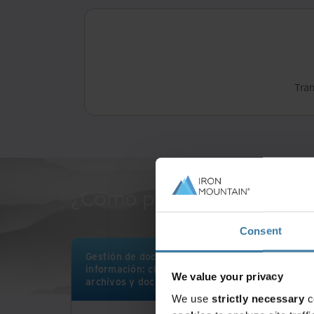
Tran
¿Cómo puede Iron Mountai
Consent
Gestión de documentos e
información: clasificación de
We value your privacy
archivos y documentos antiguos
We use
strictly necessary
c