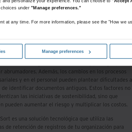
fic and personalize your experience. You can choose to
"Accept A
r choices under
"Manage preferences."
ganizaciones se enfrentan cada vez más al reto de
t at any time. For more information, please see the "How we us
ar prácticas sostenibles y responsables en todos los
s de sus operaciones, incluida la gestión de
ntos e información.
ies
Manage preferences
umen, la velocidad y la variedad de información que las
zaciones deben gestionar, almacenar y proteger puede
ar abrumadores. Además, los cambios en los procesos
ariales y en el personal pueden plantear dificultades 
a de identificar documentos antiguos. Estos factores no
lentizan las iniciativas de sostenibilidad, sino que
n pueden aumentar el riesgo y multiplicar los costos.
Sort es una solución tecnológica que utiliza las
cas de retención de registros de tu organización para