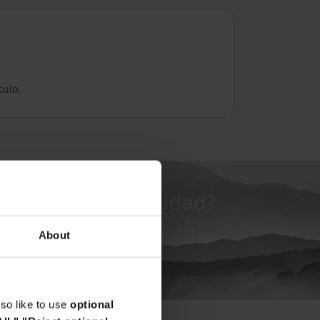
culo.
vos de sostenibilidad?
About
so like to use
optional