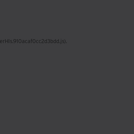
erHls.910acaf0cc2d3bdd.js)
.