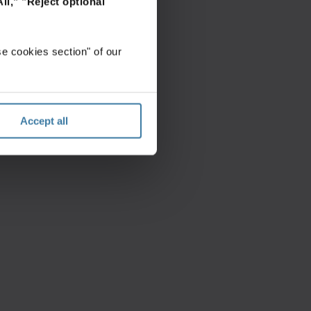
ll,"
"Reject optional
e cookies section" of our
Accept all
n
a