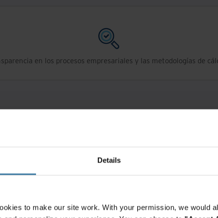
sparencia en los procesos empresariales y las metodologías de cál
n ayudarte a alcanzar tus objeti
Details
ookies to make our site work. With your permission, we would al