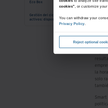
cookies
to analyze site traf
Eco Box
cookies"
, or customize you
Las or
Gestión del ciclo de vida de los
You can withdraw your consen
activos: disposición de activos de TI
integr
Privacy Policy
.
ámbito
docume
Reject optional cook
El vol
organi
result
empres
la hor
solo ra
tambié
Smart 
políti