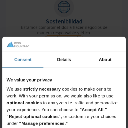
Sostenibilidad
Estamos comprometidos a hacer negocios de
manera responsable y ética.
Descubra cómo
Consent
Details
About
We value your privacy
Historia
We use
strictly necessary
cookies to make our site
Descubre los eventos que dieron forma a nuestra
work. With your permission, we would also like to use
compañía y nuestro sector.
optional cookies
to analyze site traffic and personalize
Recorre nuestro pasado
your experience. You can choose to
"Accept All,"
"Reject optional cookies"
, or customize your choices
under
"Manage preferences."