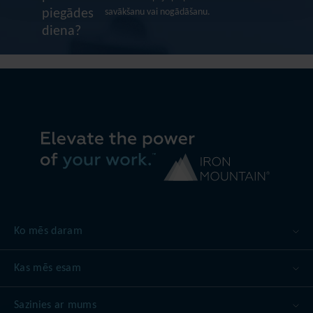
savākšanu vai nogādāšanu.
piegādes
diena?
Ko mēs daram
Kas mēs esam
Sazinies ar mums