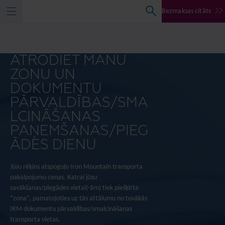
Bezmaksas citāts
ATRODIET MANU
ZONU UN
DOKUMENTU
PĀRVALDĪBAS/SMA
LCINĀŠANAS
PAŅEMŠANAS/PIEG
ĀDES DIENU
Jūsu rēķins atspoguļo Iron Mountain transporta
pakalpojumu cenas. Katrai jūsu
savākšanas/piegādes vietai(-ām) tiek piešķirta
“zona”, pamatojoties uz tās attālumu no tuvākās
IRM dokumentu pārvaldības/smalcināšanas
transporta vietas.