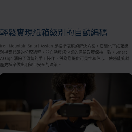
輕鬆實現紙箱級別的自動編碼
Iron Mountain Smart Assign 是技術賦能的解決方案，它簡化了紙箱級
別檔案代碼的分配過程，並自動與您企業的保留政策保持一致。Smart
Assign 消除了傳統的手工操作，併為您提供可見性和信心，使您能夠就
歷史檔案做出明智且安全的決策。