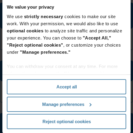
We value your privacy
藉助超過40,000條規則的存儲庫、您的庫存報告以及最新的保
留計劃，Smart Assign有助於識別需要處理的檔案箱，並自動
We use
strictly necessary
cookies to make our site
應用檔案代碼。
work. With your permission, we would also like to use
optional cookies
to analyze site traffic and personalize
方案3
your experience. You can choose to
"Accept All,"
執行質量檢查
"Reject optional cookies"
, or customize your choices
under
"Manage preferences."
You can withdraw your consent at any time. For more
一旦分配了檔案代碼，解決方案專家將執行質量檢查，向您發
送一份彙總表以供驗證，然後將信息上傳到我們的在線門戶。
information, please see the "How we use cookies
section" of our
Privacy Policy
.
Accept all
結果
做出安全可靠的決策
Manage preferences
一旦您的檔案已根據保留政策得到正確分配，在保留期結束
Reject optional cookies
時，它們便可以被安全銷燬。