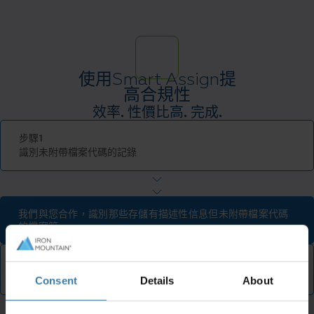
使用Smart Assign提
高合規性
效率. 性價比高. 完成.
步驟1
識別未附帶檔案代碼的記錄
我們與您合作，識別那些存儲有描述性信息但未附帶檔案代碼
的檔案箱。
步骤2
利用基於規則的算法
Consent
Details
About