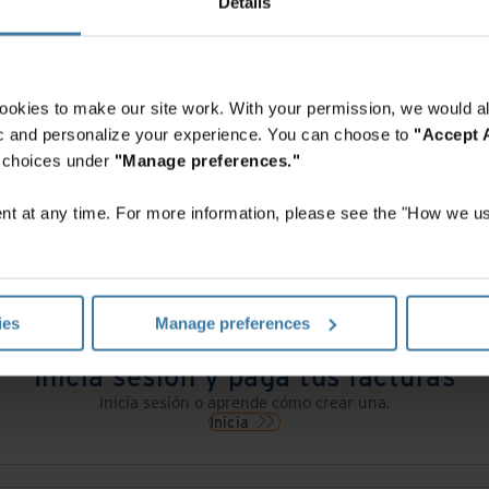
Details
ookies to make our site work. With your permission, we would al
Contáctanos
fic and personalize your experience. You can choose to
"Accept A
mulario y un representante de Iron Mountain te contactará en men
r choices under
"Manage preferences."
Obtén una cotización
t at any time. For more information, please see the "How we us
ies
Manage preferences
Inicia sesión y paga tus facturas
Inicia sesión o aprende cómo crear una.
Inicia