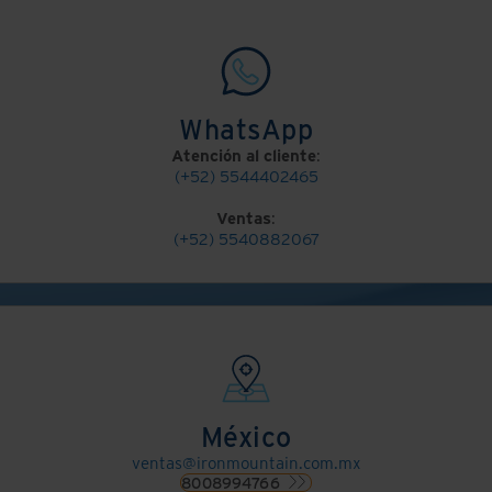
WhatsApp
Atención al cliente
:
(+52) 5544402465
Ventas
:
(+52) 5540882067
México
ventas@ironmountain.com.mx
8008994766