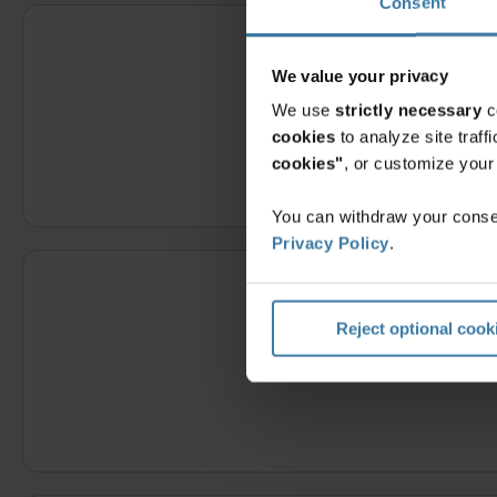
Consent
We value your privacy
We use
strictly necessary
c
cookies
to analyze site traf
Completa este for
cookies"
, or customize you
You can withdraw your consen
Privacy Policy
.
Reject optional cook