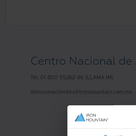
Centro Nacional de 
Tel. 01 800 55262 46 (LLAMA IM)
atencionaclientes@ironmountain.com.mx