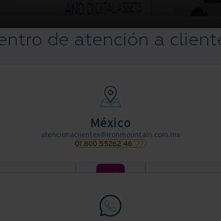
entro de atención a client
México
atencionaclientes@ironmountain.com.mx
01 800 55262 46