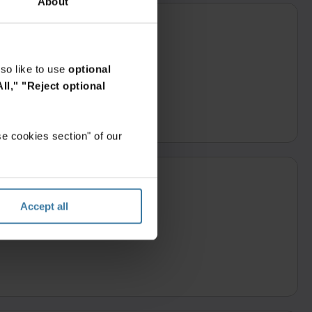
About
so like to use
optional
ll,"
"Reject optional
os de un día hábil
e cookies section" of our
Accept all