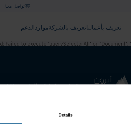
تواصل معنا
تعريف بأعمالنا
تعريف بالشركة
موارد
الدعم
ed:
Failed to execute 'querySelectorAll' on 'Document': '.f
Details