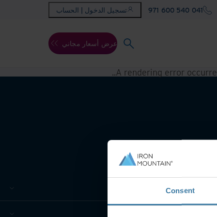
971 600 540 041
تسجيل الدخول | الحساب
عرض أسعار مجاني
.
A rendering error occurr
Consent