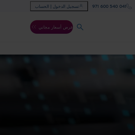
971 600 540 041
تسجيل الدخول | الحساب
عرض أسعار مجاني