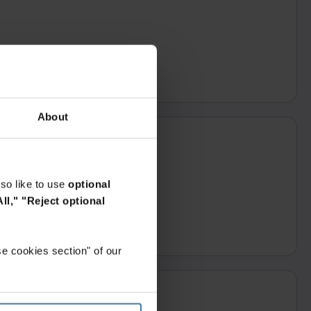
املأ
About
so like to use
optional
ll,"
"Reject optional
e cookies section" of our