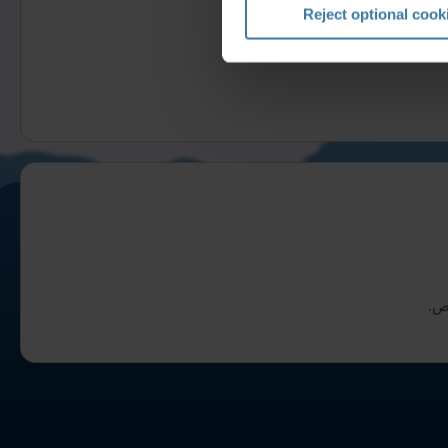
Reject optional cook
خص.