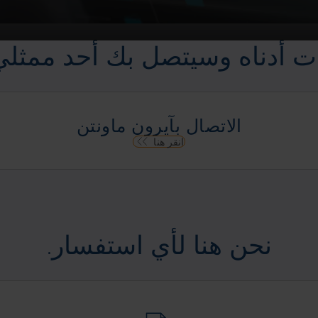
ت أدناه وسيتصل بك أحد ممثلي خ
الاتصال بآيرون ماونتن
انقر هنا
نحن هنا لأي استفسار.