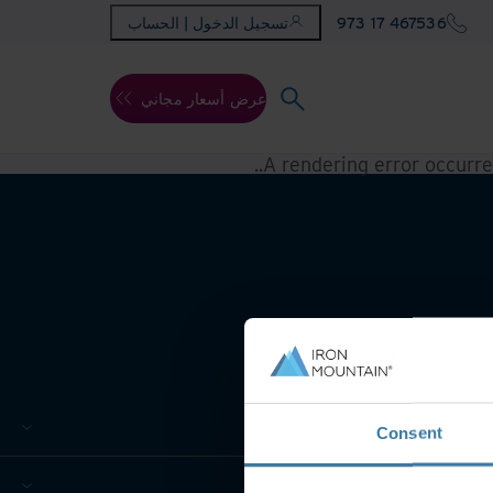
973 17 467536
تسجيل الدخول | الحساب
عرض أسعار مجاني
.
A rendering error occurr
Consent