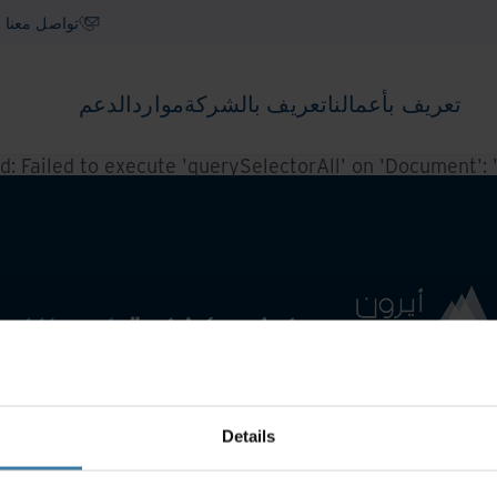
تواصل معنا
تعريف بأعمالنا
تعريف بالشركة
موارد
الدعم
ed:
Failed to execute 'querySelectorAll' on 'Document': '.f
Details