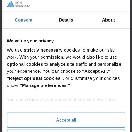
تواصل معنا
املأ هذا النموذج وسيتصل بك أحد المختصين في آيرون
ماونتن خلال يوم عملٍ واحد.
طلب عرض أسعار
Consent
Details
About
We value your privacy
We use
strictly necessary
cookies to make our site
work. With your permission, we would also like to use
optional cookies
to analyze site traffic and personalize
تسجيل الدخول ودفع الفاتورة
your experience. You can choose to
"Accept All,"
سجل الدخول إلى حسابك أو تعرف على كيفية إنشاء
"Reject optional cookies"
, or customize your choices
حساب.
under
"Manage preferences."
البدء
You can withdraw your consent at any time. For more
information, please see the "How we use cookies
section" of our
Privacy Policy
.
Accept all