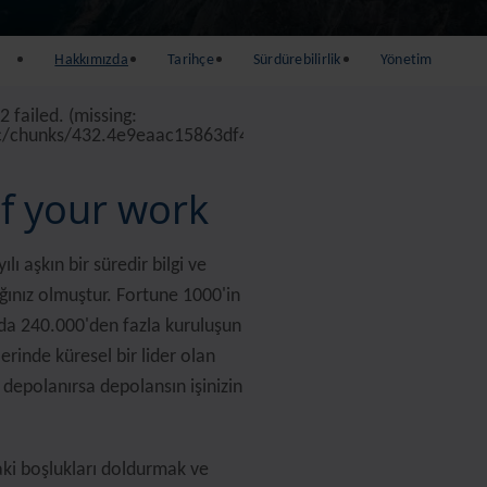
Hakkımızda
Tarihçe
Sürdürebilirlik
Yönetim
 failed. (missing:
c/chunks/432.4e9eaac15863df4d.js)
.
of your work
ı aşkın bir süredir bilgi ve
ağınız olmuştur. Fortune 1000'in
da 240.000'den fazla kuruluşun
rinde küresel bir lider olan
depolanırsa depolansın işinizin
ndaki boşlukları doldurmak ve