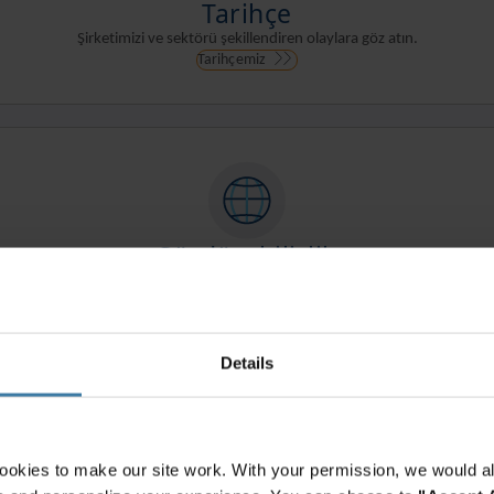
Tarihçe
Şirketimizi ve sektörü şekillendiren olaylara göz atın.
Tarihçemiz
Sürdürebilirlik
İşimizi sorumlu ve etik değerler çerçevesinde yapmaya devam ediyoruz.
Keşfedi̇n
Details
ookies to make our site work. With your permission, we would al