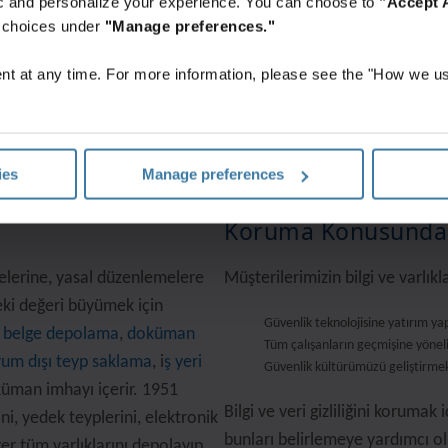
Haberler
fic and personalize your experience. You can choose to
"Accept A
r choices under
"Manage preferences."
Bilgi yönetimi alanındaki faaliyetlerimizi takip edin
Haberlere gidin
t at any time. For more information, please see the "How we us
ies
Manage preferences
Koruma Konusunda
elerine, yasal düzenlemelere
Müşterilerimizin bilgi ve varlık
eki değeri büyümek için
Güvenlik teknolojisine yatırım ya
z
belge depolama
,
doküman
Tüm çalışanların geçmişine yöneli
rum dışı teyp saklama
, i
ş yeri
Güvenlik kültürümüzü geliştirmek
üman imhayı içerir. 1951
Bilgi ve veri gizliliğini korumak
ini, yedek teyplerini, elektronik
bunları belirlemeye yardımcı o
ğer tüm varlıklarını depolayıp