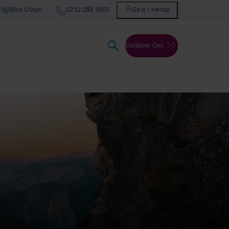
Bize Ulaşın
0212 288 9503
Giriş | Hesap
İletişime Geç