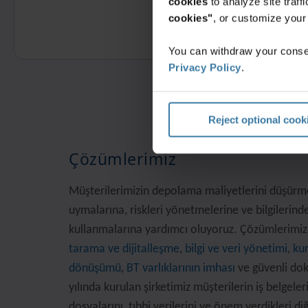
cookies
to analyze site traf
cookies"
, or customize you
You can withdraw your consen
Privacy Policy
.
Reject optional cook
Çözümlerimiz
Müşterilerimizin depolama maliyetlerini düşürm
uymalarına, riskleri yönetmelerine ve bilgilerind
kullanmalarına yardımcı oluyoruz. Çözümlerimi
tarama ve dijitalleşme
,
bilgi ve veri yönetimi
,
ku
dönüşümü
,
BT varlıklarının imhası
ve güvenli dok
yılında kurulan şirketimiz müşterilerin iş belgeler
dosyalarını, tıbbi verilerini ve önem verdikleri di