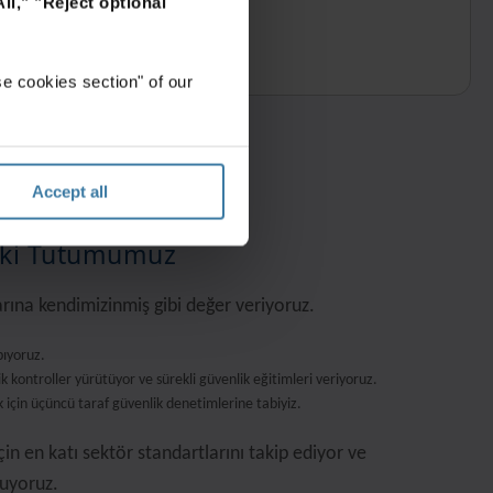
ll,"
"Reject optional
e cookies section" of our
Accept all
ki Tutumumuz
larına kendimizinmiş gibi değer veriyoruz.
pıyoruz.
k kontroller yürütüyor ve sürekli güvenlik eğitimleri veriyoruz.
 için üçüncü taraf güvenlik denetimlerine tabiyiz.
 için en katı sektör standartlarını takip ediyor ve
luyoruz.