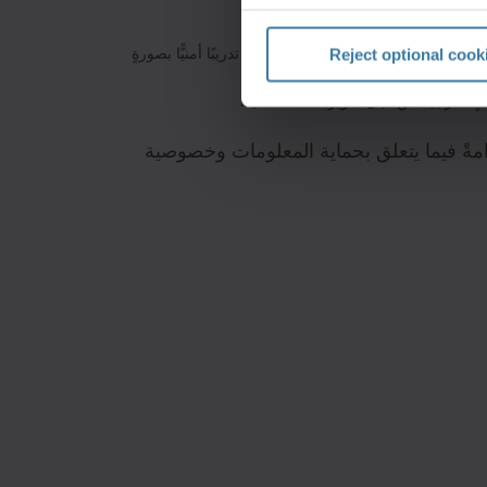
اية.
انات وخلفيات جميع الموظفين ونوفِّر تدريبًا أمنيًّا بصورةٍ
Reject optional cook
ٍ خارجية من أجل تعزيز ثقافتنا الأمنية.
رامةً فيما يتعلق بحماية المعلومات وخصوصية