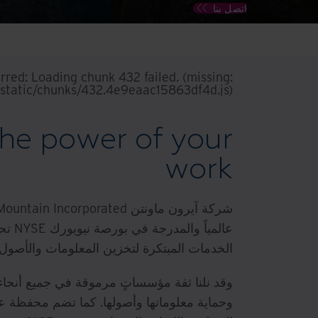
اتصل بنا
urred:
Loading chunk 432 failed. (missing:
static/chunks/432.4e9eaac15863df4d.js)
the power of your
work
الخدمات المبتكرة لتخزين المعلومات والأصول وح
وقد نلنا ثقة مؤسساتٍ مرموقة في جميع أنحاء 
وحماية معلوماتها وأصولها. كما تضم محفظة ع