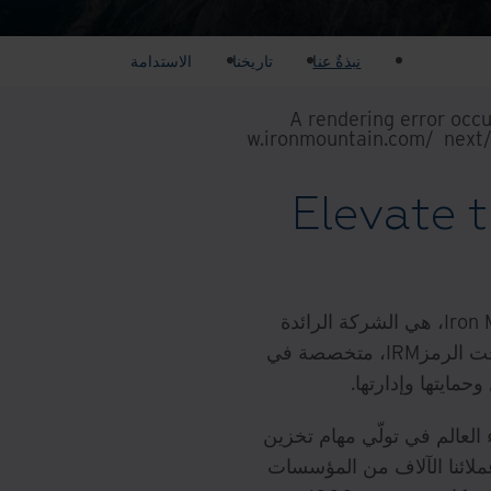
نبذةٌ عنا
تاريخنا
الاستدامة
A rendering error occ
.
https://www.ironmountain.com/_next/
Elevate 
شركة آيرون ماونتن Iron Mountain Incorporated، هي الشركة الرائدة
عالمياً والمدرجة في بورصة نيويورك NYSE تحت الرمزIRM، متخصصة في
مايتها وإدارتها.
العالم في تولّي مهام تخزين
ملائنا الآلاف من المؤسسات