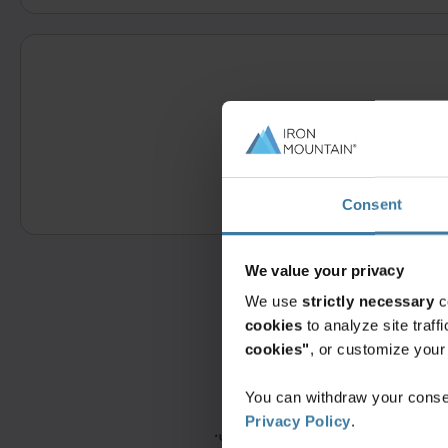
Consent
We value your privacy
We use
strictly necessary
c
cookies
to analyze site traf
cookies"
, or customize you
You can withdraw your consen
Privacy Policy
.
ا كما لو أنها كانت تخصُّنا نحن.