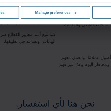
هم في تنمية أعمالهم. وتتضمن
نستثمر في تكنولوجيا الأمن والحم
ت، وحلول إدارة الوثائق
نجري عمليات التحقق فيما يتعلق ببي
ies
Manage preferences
والتقطيع الآمن لها. تأسست آيرون ماونتن في عام 1951، وتتخصص في مجال
مستمرة.
نقدم سجلات التدقيق الأمني لجهات
النسخ الاحتياطي والملفات
كما نتَّبع أشد معايير القطاع ص
البيانات، ونساعد في تطبيقها.
صول عملائنا، والعمل معهم
ٍ ومخاطر اليوم وغدًا عبر فهم
نحن هنا لأي استفسار.