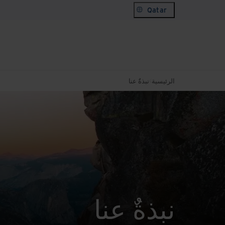
Qatar
الرئيسية
نبذةٌ عنا
نبذةٌ عنا