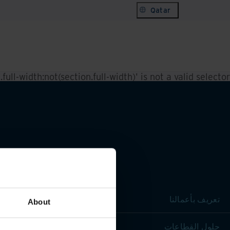
Qatar
ull-width:not(section.full-width)' is not a valid selector.
تعريف بأعمالنا
About
حلول القطاعات