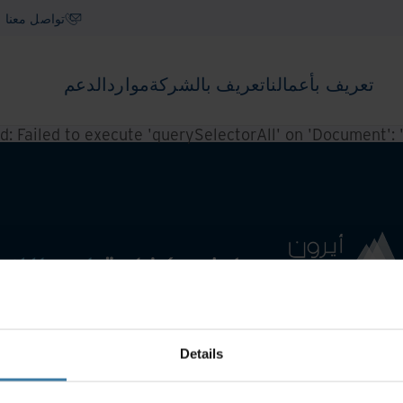
تواصل معنا
تعريف بأعمالنا
تعريف بالشركة
موارد
الدعم
ed:
Failed to execute 'querySelectorAll' on 'Document': '.f
Details