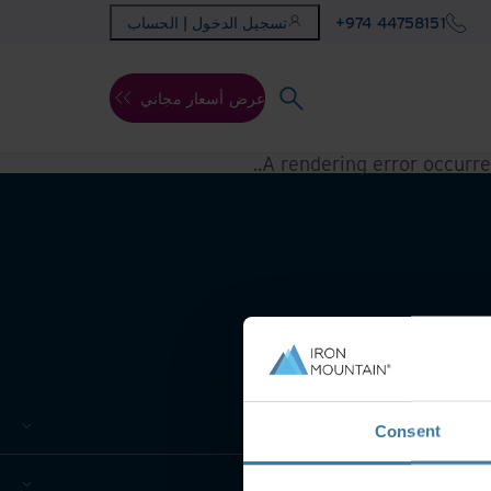
+974 44758151
تسجيل الدخول | الحساب
عرض أسعار مجاني
.
A rendering error occurr
Consent