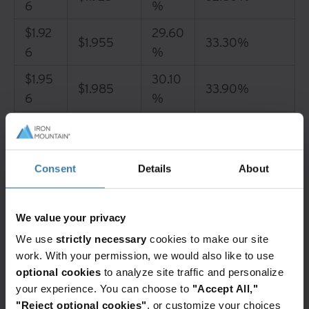
6
%
$1.92
29.60
$1.955
33.30%
6
%
$1.95
30.10
$1.985
33.90%
6
%
$1.98
30.6
$2.015
34.50%
6
0%
Consent
Details
About
$2.01
31.10
$2.045
35.00%
6
%
$2.0
31.60
We value your privacy
$2.075
35.60%
46
%
We use
strictly necessary
cookies to make our site
work. With your permission, we would also like to use
$2.07
32.10
$2.105
36.20%
optional cookies
to analyze site traffic and personalize
6
%
your experience. You can choose to
"Accept All,"
"Reject optional cookies"
, or customize your choices