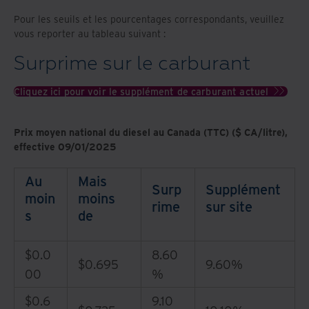
Pour les seuils et les pourcentages correspondants, veuillez
vous reporter au tableau suivant :
Surprime sur le carburant
Cliquez ici pour voir le supplément de carburant actuel
Prix moyen national du diesel au Canada (TTC) ($ CA/litre),
effective 09/01/2025
Au
Mais
Surp
Supplément
moin
moins
rime
sur site
s
de
$0.0
8.60
$0.695
9.60%
00
%
$0.6
9.10