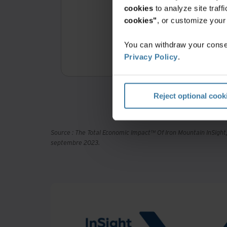
cookies
to analyze site traf
cookies"
, or customize you
3
You can withdraw your consen
de retour sur i
Privacy Policy
.
Reject optional cook
Source : The Total Economic Impact™ Of Iron Mountain InSigh
septembre 2023.