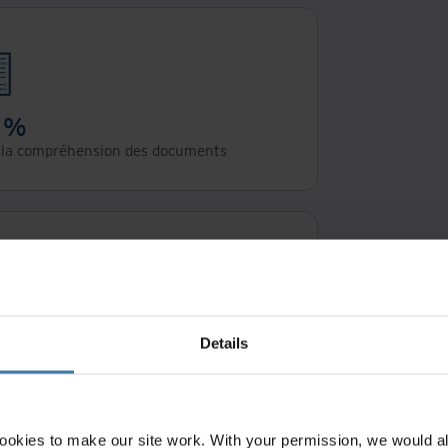
 %
e la compréhension des documents
 %
Details
sacré aux tâches d'audit
ookies to make our site work. With your permission, we would al