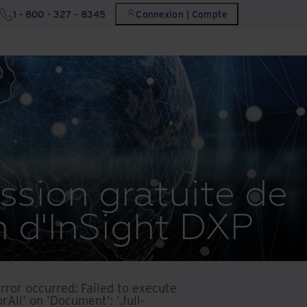
1 - 800 - 327 - 8345
Connexion | Compte
ssion gratuite de
 d'InSight DXP
error occurred:
Failed to execute
rAll' on 'Document': '.full-