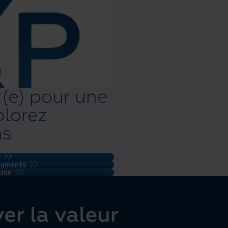
t(e) pour une
plorez
ns
ocuments
tion