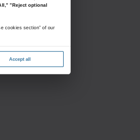
ll,"
"Reject optional
e cookies section" of our
Accept all