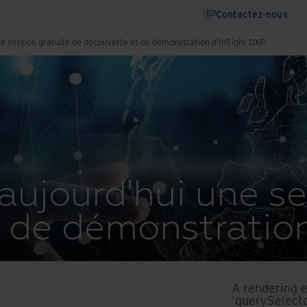
Contactez-nous
ne session gratuite de découverte et de démonstration d'InSight DXP
aujourd'hui une se
 de démonstration
A rendering 
'querySelecto