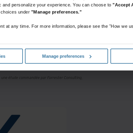
fic and personalize your experience. You can choose to
"Accept A
r choices under
"Manage preferences."
X
t at any time. For more information, please see the "How we us
nvestissement.
ies
Manage preferences
t, une étude commandée par Forrester Consulting,