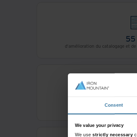
55
d'amélioration du catalogage et d
25
Consent
de réduction du temps con
We value your privacy
We use
strictly necessary
c