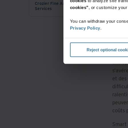
cookies
to analyze site traf
Crozier Fine Art Logistics and
cookies"
, or customize you
Services
Les en
You can withdraw your consen
matièr
Privacy Policy
.
dans t
des do
Reject optional cook
Le vol
entrep
s'avér
et des
difficu
ralent
peuven
coûts 
Smart 