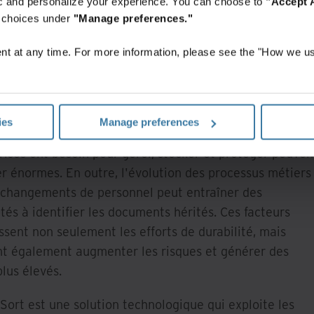
fic and personalize your experience. You can choose to
"Accept A
r choices under
"Manage preferences."
treprises sont de plus en plus confrontées à des défis e
t at any time. For more information, please see the "How we us
e d'intégration de pratiques durables et responsables
ous les aspects de leurs opérations, y compris la gestio
cuments et de l'information.
ies
Manage preferences
ume, la vitesse et la variété des informations dont les
rises ont besoin pour gérer, stocker et protéger peuven
er énormes. En outre, l'évolution des processus métiers
 changements de personnel peut entraîner des
ltés à identifier les documents hérités. Ces facteurs
issent non seulement les efforts de durabilité, mais
t également augmenter les risques et générer des
plus élevés.
Sort est une solution technologique qui exploite les