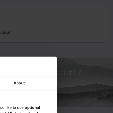
calcul
bjectifs de durabilité ?
About
so like to use
optional