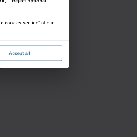
ll,"
"Reject optional
n
e cookies section" of our
n
Accept all
t