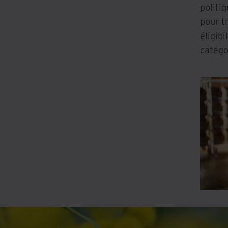
politi
pour tr
éligib
catégo