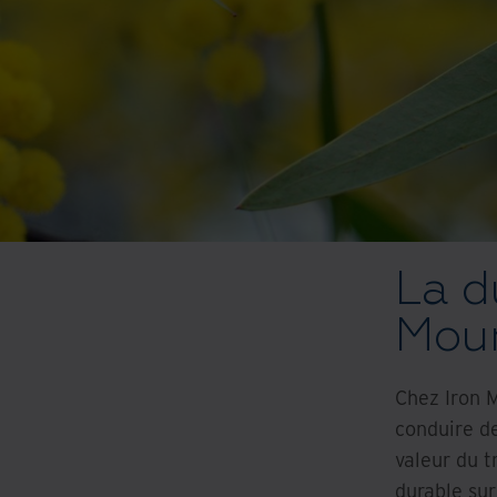
La d
Mou
Chez Iron M
conduire de
valeur du t
durable sur