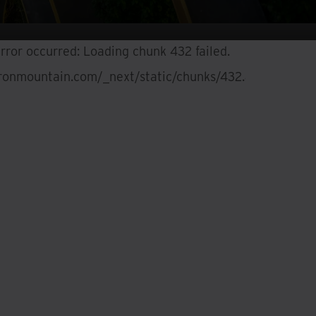
error occurred:
Loading chunk 432 failed.
ironmountain.com/_next/static/chunks/432.4e9eaac1586