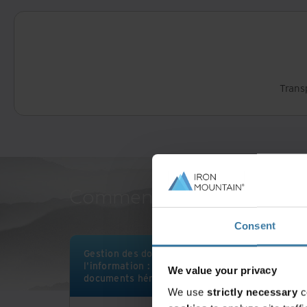
Trans
Comment l'entreprise Iron
Consent
Gestion des documents et de
l'information : nettoyage des
We value your privacy
documents hérités
We use
strictly necessary
c