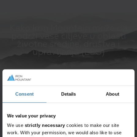
Kako Iron Mountain može da
podrži vaše ciljeve u oblasti
životne sredine, društva i
upravljanja (ESG)
Bezbedno odlaganje IT sredstava
Bezbedno uništavanje
Consent
Details
About
Tu smo da vam pomognemo.
We value your privacy
We use
strictly necessary
cookies to make our site
work. With your permission, we would also like to use