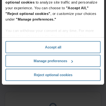
optional cookies
to analyze site traffic and personalize
your experience. You can choose to
"Accept All,"
Kontaktirajte nas
"Reject optional cookies"
, or customize your choices
Popunite ovaj obrazac i kontaktiraćemo Vas u roku od
under
"Manage preferences."
jednog radnog dana.
Dobijte ponudu
You can withdraw your consent at any time. For more
information, please see the "How we use cookies
section" of our
Privacy Policy
.
Accept all
Manage preferences
Login and bill pay
Log in to your account or learn how to create one.
Reject optional cookies
Get started