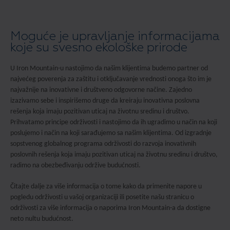
Moguće je upravljanje informacijama
koje su svesno ekološke prirode
U Iron Mountain-u nastojimo da našim klijentima budemo partner od
najvećeg poverenja za zaštitu i otključavanje vrednosti onoga što im je
najvažnije na inovativne i društveno odgovorne načine. Zajedno
izazivamo sebe i inspirišemo druge da kreiraju inovativna poslovna
rešenja koja imaju pozitivan uticaj na životnu sredinu i društvo.
Prihvatamo principe održivosti i nastojimo da ih ugradimo u način na koji
poslujemo i način na koji sarađujemo sa našim klijentima. Od izgradnje
sopstvenog globalnog programa održivosti do razvoja inovativnih
poslovnih rešenja koja imaju pozitivan uticaj na životnu sredinu i društvo,
radimo na obezbeđivanju održive budućnosti.
Čitajte dalje za više informacija o tome kako da primenite napore u
pogledu održivosti u vašoj organizaciji ili posetite našu stranicu o
održivosti za više informacija o naporima Iron Mountain-a da dostigne
neto nultu budućnost.