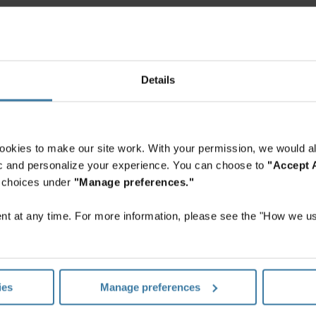
Details
ustomer care team manager, Denma
Cathrine Flåten
Email:
cathrine.flaten@ironmountain.com
ookies to make our site work. With your permission, we would al
Tlf: +47 6498 6630
fic and personalize your experience. You can choose to
"Accept A
r choices under
"Manage preferences."
t at any time. For more information, please see the "How we us
Operations Manager, Denmark
Jeanette Joergensen
Email:
jeanette.joergensen@ironmountain.com
ies
Manage preferences