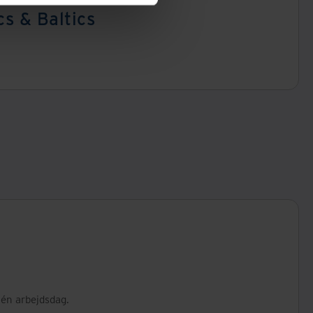
s & Baltics
 én arbejdsdag.