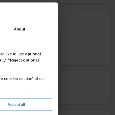
About
rk
so like to use
optional
ll,"
"Reject optional
e cookies section" of our
Accept all