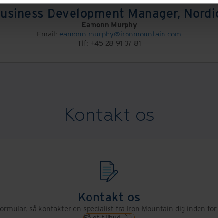
Business Development Manager, Nordic
Eamonn Murphy
Email:
eamonn.murphy@ironmountain.com
Tlf: +45 28 91 37 81
Kontakt os
Kontakt os
ormular, så kontakter en specialist fra Iron Mountain dig inden for
Få et tilbud