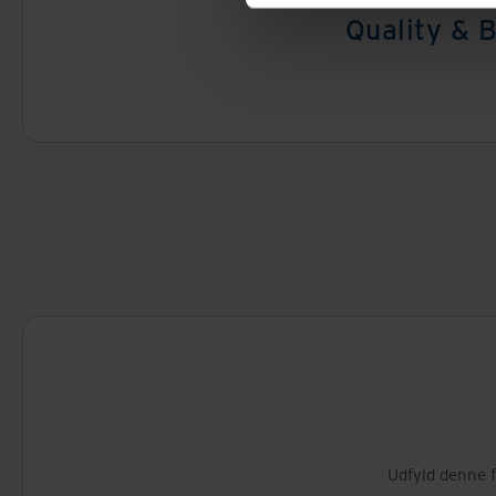
Quality & 
Udfyld denne f