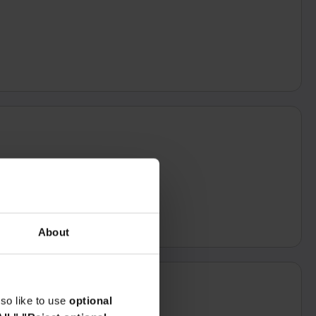
que tomarás jamás.
About
so like to use
optional