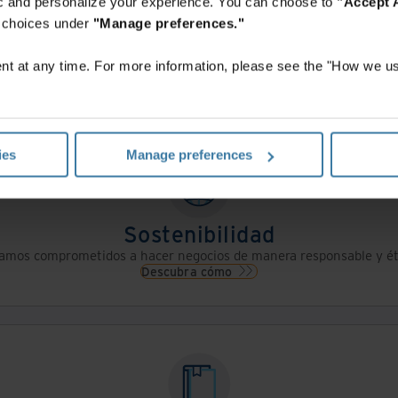
fic and personalize your experience. You can choose to
"Accept A
r choices under
"Manage preferences."
Relaciones con inversores
Descubra más sobre la información de nuestros inversores.
t at any time. For more information, please see the "How we us
Descargar informe anual
ies
Manage preferences
Sostenibilidad
amos comprometidos a hacer negocios de manera responsable y ét
Descubra cómo