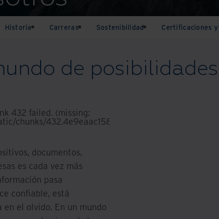
Historia
Carreras
Sostenibilidad
Certificaciones 
undo de posibilidades
k 432 failed. (missing:
atic/chunks/432.4e9eaac15863df4d.js)
.
ositivos, documentos,
resas es cada vez más
información pasa
ce confiable, está
a en el olvido. En un mundo