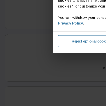
cookies
to analyze site traf
cookies"
, or customize you
You can withdraw your consen
Privacy Policy
.
Reject optional cook
Est