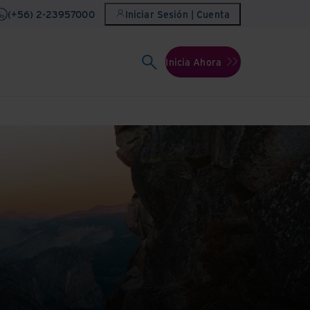
(+56) 2-23957000
Iniciar Sesión | Cuenta
Inicia Ahora