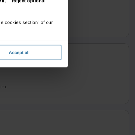
ll,"
"Reject optional
e cookies section" of our
Accept all
ica.