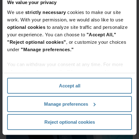
We value your privacy
ahora puedes encontrar tu información en un repositorio de
almacenamiento digital seguro, centralizado y de fácil acceso,
We use
strictly necessary
cookies to make our site
a prueba de cualquier situación imprevista. Al eliminar el
work. With your permission, we would also like to use
almacenamiento físico innecesario, tendrás más opciones
optional cookies
to analyze site traffic and personalize
para crear un espacio de trabajo flexible.
your experience. You can choose to
"Accept All,"
"Reject optional cookies"
, or customize your choices
Plataforma flexible de almacenamiento en la nube: encuentra aquí el
almacenamiento adecuado para tu equipo:
under
"Manage preferences."
You can withdraw your consent at any time. For more
information, please see the "How we use cookies
Acelera la digitalización y
mejora la accesibilidad con el
section" of our
Privacy Policy
.
almacenamiento digital
Accept all
Acelera la digitalización y haz que
tu información sea más accesible
con el almacenamiento digital
Manage preferences
Reject optional cookies