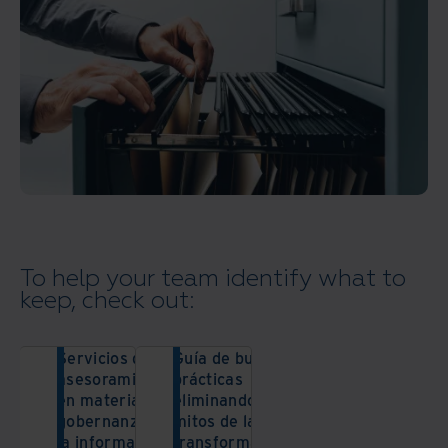
To help your team identify what to
keep, check out:
Servicios de
Guía de buenas
asesoramiento
prácticas
en materia de
eliminando los
gobernanza de
mitos de la
la información
transformación