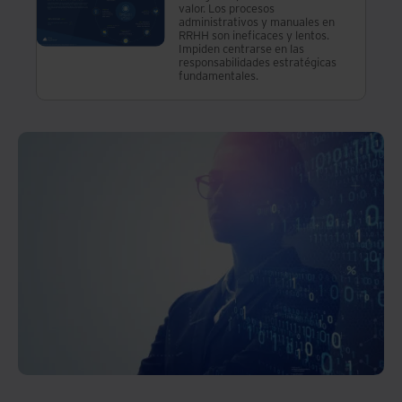
segura
valor. Los procesos
administrativos y manuales en
mientras
RRHH son ineficaces y lentos.
mejora
Impiden centrarse en las
la
responsabilidades estratégicas
eficacia
fundamentales.
de sus
procesos
mediante
de
flujos
de
trabajo
de
aprobación.