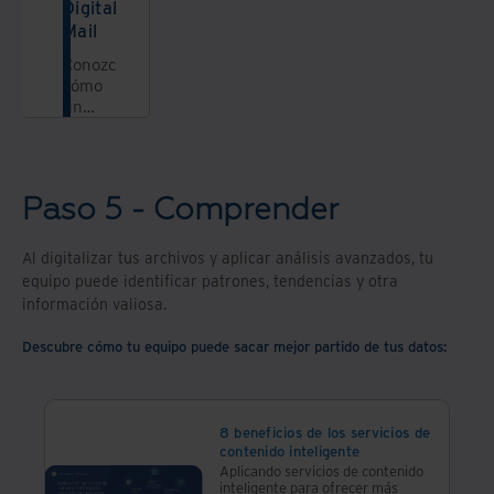
Digital
Mail
Conozca
cómo
un
Mail
room
digital
inteligente
Paso 5 - Comprender
le
permitirá
buscar
Al digitalizar tus archivos y aplicar análisis avanzados, tu
de
equipo puede identificar patrones, tendencias y otra
manera
información valiosa.
fácil y
rápida
Descubre cómo tu equipo puede sacar mejor partido de tus datos:
su
correo
digitalizado,
de una
8 beneficios de los servicios de
manera
contenido inteligente
centralizada
Aplicando servicios de contenido
y
inteligente para ofrecer más