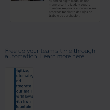
su correo digitalizado, de una
manera centralizada y segura
mientras mejora la eficacia de sus
procesos mediante de flujos de
trabajo de aprobación.
Free up your team’s time through
automation. Learn more here:
Digitize,
automate,
and
integrate
your mail
workflows
with Iron
Mountain