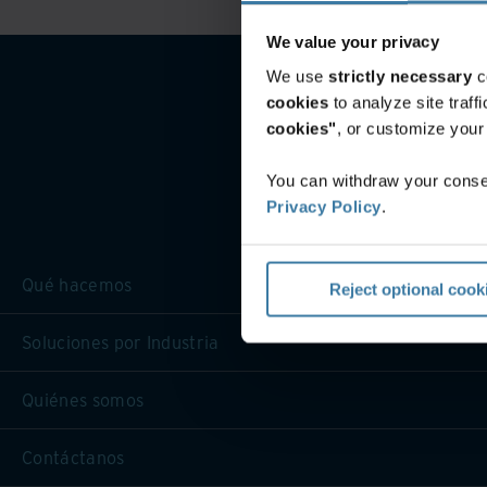
We value your privacy
We use
strictly necessary
c
cookies
to analyze site traf
cookies"
, or customize you
You can withdraw your consen
Privacy Policy
.
Qué hacemos
Reject optional cook
Soluciones por Industria
Quiénes somos
Contáctanos