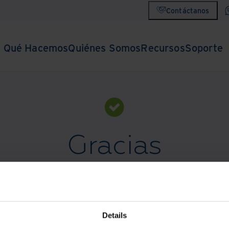
Contáctanos
Qué Hacemos
Quiénes Somos
Recursos
Soporte
Gracias
Recibirás una respuesta a tu consulta lo antes posible.
ner asistencia de Servicio al Cliente, llama al
(+56) 2
Details
Explora el contenido de DXP