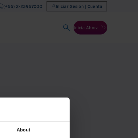
(+56) 2-23957000
Iniciar Sesión | Cuenta
Inicia Ahora
-3957000
.
About