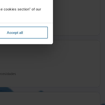
e cookies section" of our
os de un día hábil
Accept all
ecesidades