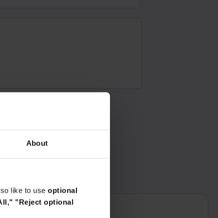
About
.
so like to use
optional
ll,"
"Reject optional