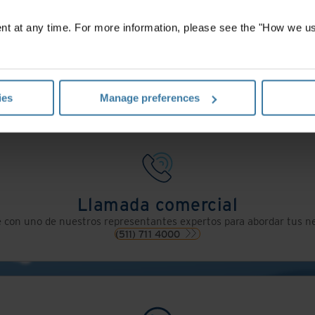
t at any time. For more information, please see the "How we us
Contáctanos
mulario y un representante de Iron Mountain te contactará en men
Obtén una cotización
ies
Manage preferences
Llamada comercial
 con uno de nuestros representantes expertos para abordar tus n
(511) 711 4000