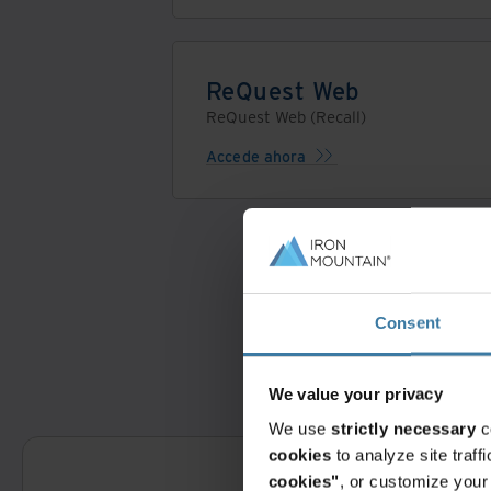
ReQuest Web
ReQuest Web (Recall)
Accede ahora
Consent
We value your privacy
We use
strictly necessary
c
cookies
to analyze site traf
cookies"
, or customize you