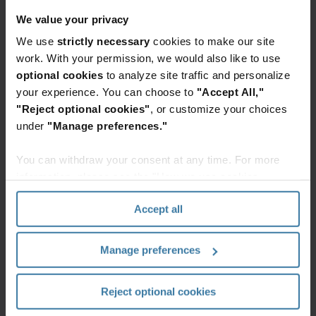
identificar cajas que proporcionen información clara
We value your privacy
sobre su composición, procesos de fabricación y
opciones de reciclaje.
We use
strictly necessary
cookies to make our site
work. With your permission, we would also like to use
Los documentos y la información son el alma de
optional cookies
to analyze site traffic and personalize
cualquier organización. El almacenamiento de
your experience. You can choose to
"Accept All,"
documentos seguro es fundamental para el
"Reject optional cookies"
, or customize your choices
cumplimiento de las normativas y la continuidad del
under
"Manage preferences."
negocio. Para organizar, almacenar y recuperar
correctamente tus documentos y otros activos vitales,
necesitas herramientas y suministros confiables. La Eco
You can withdraw your consent at any time. For more
Box de Iron Mountain proporciona no solo durabilidad y
information, please see the "How we use cookies
seguridad, sino que también se obtiene de manera
section" of our
Privacy Policy
.
responsable, es completamente reciclable y es fácil de
Accept all
pedir y recibir.
Manage preferences
Reject optional cookies
Sostenibilidad en Iron Mountain