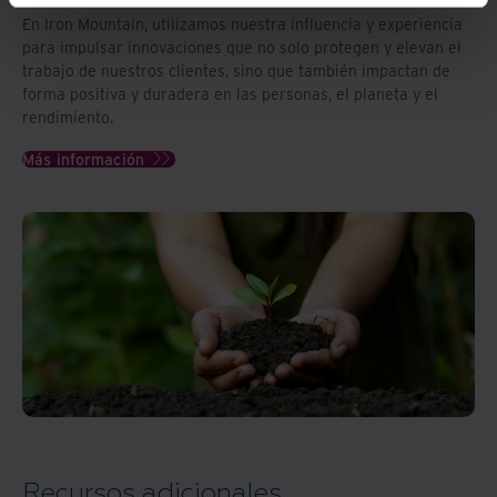
En Iron Mountain, utilizamos nuestra influencia y experiencia
para impulsar innovaciones que no solo protegen y elevan el
trabajo de nuestros clientes, sino que también impactan de
forma positiva y duradera en las personas, el planeta y el
rendimiento.
Más información
Recursos adicionales