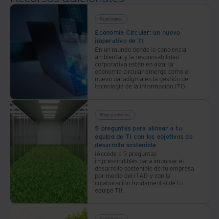
Papel blanco
Economía Circular: un nuevo
imperativo de TI
En un mundo donde la conciencia
ambiental y la responsabilidad
corporativa están en alza, la
economía circular emerge como el
nuevo paradigma en la gestión de
tecnología de la información (TI).
Blogs y artículos
5 preguntas para alinear a tu
equipo de TI con los objetivos de
desarrollo sostenible
¡Accede a 5 preguntas
imprescindibles para impulsar el
desarrollo sostenible de tu empresa
por medio del ITAD y con la
colaboración fundamental de tu
equipo TI!
Papel blanco