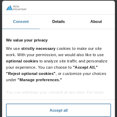
Consent
Details
About
Automatisation des flux de travail
Optimisez les opérations RH grâce à des flux de
travail automatisés et à une gestion intégrée des
We value your privacy
documents numériques et physiques. Réduisez les
tâches manuelles et fournissez aux dirigeants des
We use
strictly necessary
cookies to make our site
informations exploitables basées sur l'IA.
work. With your permission, we would also like to use
optional cookies
to analyze site traffic and personalize
your experience. You can choose to
"Accept All,"
"Reject optional cookies"
, or customize your choices
under
"Manage preferences."
You can withdraw your consent at any time. For more
Conformité flexible
information, please see the "How we use cookies
Vous suivez nos règles de gouvernance ou mettez
section" of our
Privacy Policy
.
en place les vôtres : notre solution offre la
Accept all
flexibilité nécessaire pour s'adapter sans effort à