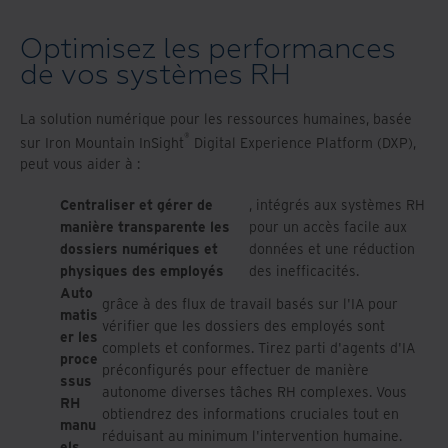
Optimisez les performances
de vos systèmes RH
La solution numérique pour les ressources humaines, basée
®
sur Iron Mountain InSight
Digital Experience Platform (DXP),
peut vous aider à :
Centraliser et gérer de
, intégrés aux systèmes RH
manière transparente les
pour un accès facile aux
dossiers numériques et
données et une réduction
physiques des employés
des inefficacités.
Auto
grâce à des flux de travail basés sur l'IA pour
matis
vérifier que les dossiers des employés sont
er les
complets et conformes. Tirez parti d'agents d'IA
proce
préconfigurés pour effectuer de manière
ssus
autonome diverses tâches RH complexes. Vous
RH
obtiendrez des informations cruciales tout en
manu
réduisant au minimum l'intervention humaine.
els