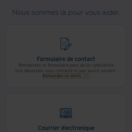
de
entreprise
puissance
données
et
de vos
Nous sommes là pour vous aider.
sécurisée
centralisez
données
et
vos
grâce à
basée
informations
l'automatisation
sur l'IA
Formulaire de contact
Remplissez ce formulaire pour qu'un spécialiste
Iron Mountain vous contacte le jour ouvré suivant.
Demandez un devis
Courrier électronique