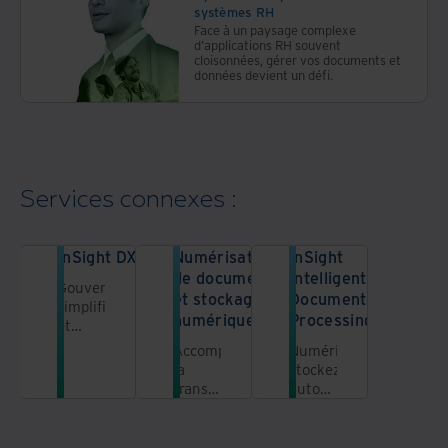
systèmes RH
Face à un paysage complexe
d'applications RH souvent
cloisonnées, gérer vos documents et
données devient un défi.
Services connexes :
InSight DXP
Numérisation
InSight
de documents
Intelligent
Gouvernez,
et stockage
Document
simplifiez
numérique
Processing
et
exploitez
Accomplissez
Numérisez,
les
la
stockez,
informations
transformation
automatisez
grâce à
numérique
et
une
de
déployez
plateforme
votre
la