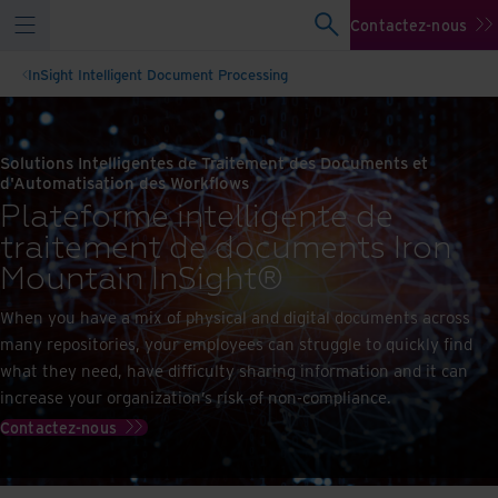
Contactez-nous
InSight Intelligent Document Processing
Solutions Intelligentes de Traitement des Documents et
d'Automatisation des Workflows
Plateforme intelligente de
traitement de documents Iron
Mountain InSight®
When you have a mix of physical and digital documents across
many repositories, your employees can struggle to quickly find
what they need, have difficulty sharing information and it can
increase your organization’s risk of non-compliance.
Contactez-nous