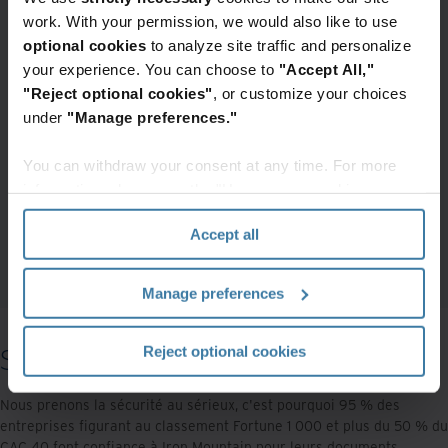
informations clés
work. With your permission, we would also like to use
Les tableaux de bord offrent un
Déverrouiller
affichage visuel des données et des
optional cookies
to analyze site traffic and personalize
mesures, pour des informations de
your experience. You can choose to
"Accept All,"
la plus grande pertinence.
Explorer
"Reject optional cookies"
, or customize your choices
under
"Manage preferences."
You can withdraw your consent at any time. For more
information, please see the "How we use cookies
section" of our
Privacy Policy
.
Accept all
Manage preferences
Reject optional cookies
Sécurité
Nous prenons la sécurité au sérieux, c'est pourquoi 95 % des
entreprises figurant au classement Fortune 1 000 et plus du 50 % du
CAC 40 font confiance à Iron Mountain pour leurs documents