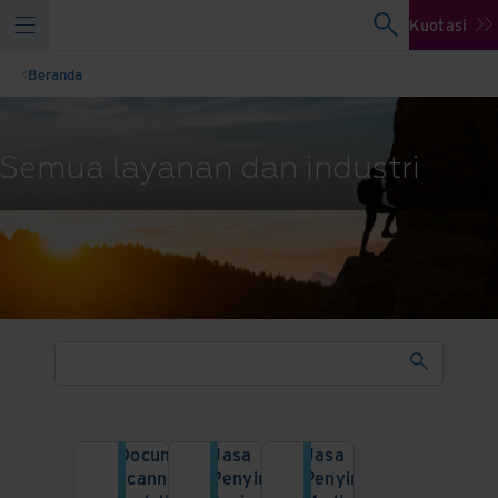
Kuotasi
Beranda
Semua layanan dan industri
Document
Jasa
Jasa
scanning
Penyimpanan
Penyimpanan