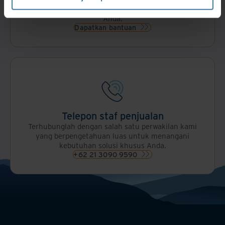
memberikan jawaban cepat untuk pertanyaan
Anda.
Dapatkan bantuan
Telepon staf penjualan
Terhubunglah dengan salah satu perwakilan kami
yang berpengetahuan luas untuk menangani
kebutuhan solusi khusus Anda.
+62 21 3090 9590