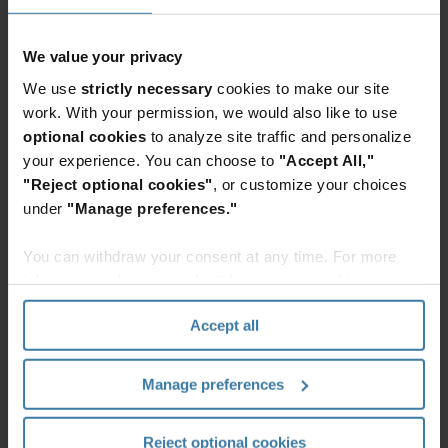
Dapatkan kuotasi
We value your privacy
We use
strictly necessary
cookies to make our site
work. With your permission, we would also like to use
optional cookies
to analyze site traffic and personalize
your experience. You can choose to
"Accept All,"
"Reject optional cookies"
, or customize your choices
Log in
under
"Manage preferences."
Log in ke akun Anda dan pelajari cara
pembuatannya.
Mulai
You can withdraw your consent at any time. For more
information, please see the "How we use cookies
section" of our
Privacy Policy
.
Accept all
Manage preferences
Pusat bantuan
Reject optional cookies
Pusat Bantuan Pelanggan kami dapat membantu