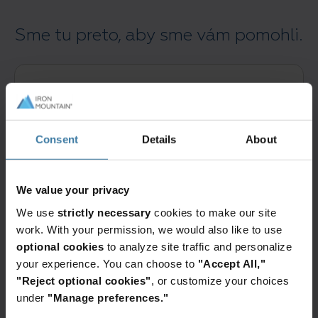
Sme tu preto, aby sme vám pomohli.
Consent
Details
About
Kontaktujte nás
Vyplňte tento formulár a špecialista Iron Mountain vás
bude kontaktovať do jedného pracovného dňa.
Vyžiadať ponuku
We value your privacy
We use
strictly necessary
cookies to make our site
work. With your permission, we would also like to use
optional cookies
to analyze site traffic and personalize
your experience. You can choose to
"Accept All,"
"Reject optional cookies"
, or customize your choices
under
"Manage preferences."
Prihlásenie a platenie faktúr