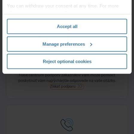
Prihláste sa do svojho účtu alebo sa naučte, ako si ho
You can withdraw your consent at any time. For more
vytvoriť.
information, please see the "How we use cookies
Začať
section" of our
Privacy Policy
.
Accept all
Manage preferences
Reject optional cookies
Podporné centrum
Naše centrum podpory zákazníkov vám môže pomôcť
poskytnúť vám najrýchlejšie odpovede na vaše otázky.
Získať podporu