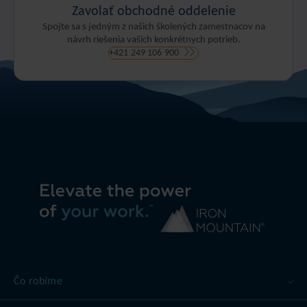
Zavolať obchodné oddelenie
Spojte sa s jedným z našich školených zamestnacov na
návrh riešenia vašich konkrétnych potrieb.
+421 249 106 900
Čo robíme