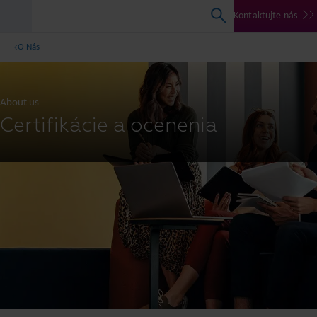
Kontaktujte nás
O Nás
About us
Certifikácie a ocenenia