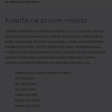
Certifikácie a Ocenenia
Kvalita na prvom mieste
Vedenie spoločnosti Iron Mountain Slovakia, s.r.o. sa rozhodlo zaviesť a
uplatňovať integrovaný systém riadenia, ktorý zahŕňa systém riadenia
kvality, bezpečnosti informácií a prostredia v súlade s medzinárodnými
štandardmi ISO 9001, ISO/IEC 27001 a ISO 14001. Prevádzkovaním a
trvalým rozvojom integrovaného systému riadenia chceme v plnej miere
vyhovieť očakávaniam a požiadavkám našich zákazníkov s cieľom
zachovať a posilniť ich dôveru k Iron Mountain Slovakia, s.r.o.
Politika integrovaného systému riadenia
ISO 9001 ENG
ISO 14001 ENG
ISO 27001 ENG
Priloha ISO 9001
Priloha ISO 14001
Priloha ISO 27001