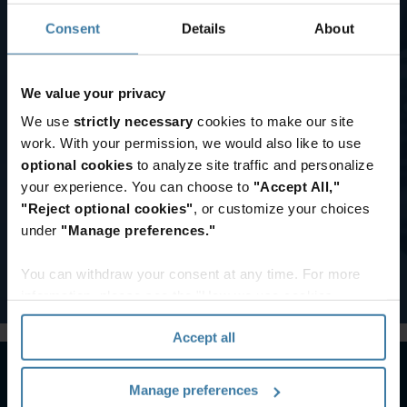
?
Consent
Details
About
โซน
โซนเมืองคือพื้นที่เขตเมืองภายใน
เมือ
โซน 1 ซึ่งเป็นพื้นที่ที่มีการจราจร
งคือ
We value your privacy
หนาแน่นซึ่งต้องใช้เวลาและ
อะไ
ต้นทุนเพิ่มเติมในการให้บริการ
We use
strictly necessary
cookies to make our site
ร
work. With your permission, we would also like to use
optional cookies
to analyze site traffic and personalize
วันจัดส่ง
your experience. You can choose to
"Accept All,"
ตาม
วันจัดส่งตามกำหนดการ
"Reject optional cookies"
, or customize your choices
คือวันที่ตำแหน่งของคุณ
กำหนดการ
under
"Manage preferences."
จะมีโอกาสร้องขอให้มา
ของฉัน
รับหรือส่งวัสดุของคุณ
หมายถึง
You can withdraw your consent at any time. For more
อะไร
information, please see the "How we use cookies
section" of our
Privacy Policy
.
Accept all
Manage preferences