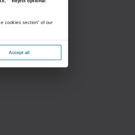
ll,"
"Reject optional
e cookies section" of our
Accept all