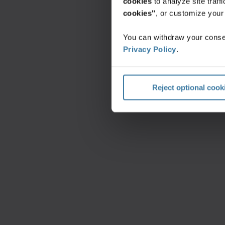
cookies
to analyze site traf
cookies"
, or customize you
You can withdraw your consen
Privacy Policy
.
Reject optional cook