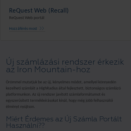
ReQuest Web (Recall)
ReQuest Web portál
Hozzáférés most
Új számlázási rendszer érkezik
az Iron Mountain-hoz
Örömmel mutatjuk be az új, kényelmes módot, amellyel könnyedén
kezelheti számláit a HighRadius által fejlesztett, biztonságos számlázó
platformunkon. Az új rendszer javított számlaformátumot és
egyszerűsített termékleírásokat kínál, hogy még jobb felhasználói
élményt nyújtson.
Miért Érdemes az Új Számla Portált
Használni??