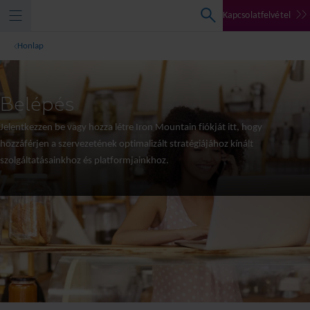
Kapcsolatfelvétel
Honlap
Belépés
Jelentkezzen be vagy hozza létre Iron Mountain fiókját itt, hogy
hozzáférjen a szervezetének optimalizált stratégiájához kínált
szolgáltatásainkhoz és platformjainkhoz.