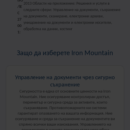
lSO
2013 Области на приложение: Решения и услуги в
/lE
следните сфери: Управление на документи, съхранение
C
на документи, сканиране, електронни архиви,
27
унищожение на документи и електронни носители,
00
обработка на данни, хостинг
1:
Защо да изберете Iron Mountain
Управление на документи чрез сигурно
съхранение
Сигурността е една от основните ценности на Iron
Mountain. Ние осигуряваме контролиран достъп,
периметър и сигурна среда за активите, които
съхраняваме. Противопожарните ни системи
гарантират опазването на вашата информация. Ние
осигуряваме и среда за съхранение на документите ви
спрямо всички ваши изисквания. Управлението на