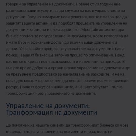
говорим за управление на документи. Повече от 70 години ние
развиваме нашите услуги, за да служим на вас в управлението на
документи. Заедно намираме нови решения, които имат за цел да
защитят вашите активи и да подобрят процесите на управление на
документи – хартиени и електронни. Iron Mountain автоматизира
бизнес процесите по управление на документи, което позволява да
имате бърз и ефективен достъп до всички ваши документи и
данни. Улеснявайки процеса на управление на документи с наша
помощ, вашият бизнес ще започне процес по оптимизация. Пред
вас ще се откриват нови възможности и източници на приходи. В
същото време доброто и организирано управление на документи ще
се превърне в предпоставка за намаляване на разходите. И не на
последно място – ще започнете да пестите повече време и човешки
ресурс. Нашият фокус са иновациите, а нашият резултат – пълна
трансформация чрез управлението на документи.
Управление на документи:
Транформация на документи
Да помогнем на нашите клиенти да трансформират бизнеса си чрез
въвеждането на управление на документи е това, което ни