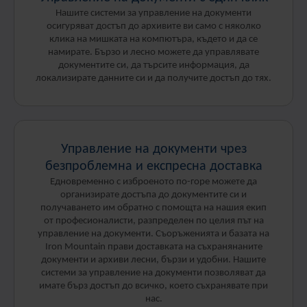
Нашите системи за управление на документи
осигуряват достъп до архивите ви само с няколко
клика на мишката на компютъра, където и да се
намирате. Бързо и лесно можете да управлявате
документите си, да търсите информация, да
локализирате данните си и да получите достъп до тях.
Управление на документи чрез
безпроблемна и експресна доставка
Едновременно с изброеното по-горе можете да
организирате достъпа до документите си и
получаването им обратно с помощта на нашия екип
от професионалисти, разпределен по целия път на
управление на документи. Съоръженията и базата на
Iron Mountain прави доставката на съхранянаните
документи и архиви лесни, бързи и удобни. Нашите
системи за управление на документи позволяват да
имате бърз достъп до всичко, което съхранявате при
нас.