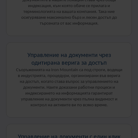
документите в нашите локации става чрез обща
индексация, към която обаче се прилага и
терминологията на вашата компания. Така ние
осигуряваме максимално бърз и лесен достъп до
търсената от вас информация.
Управление на документи чрез
одитирана верига за достъп
Съоръженията на Iron Mountain са под строги, водещи
в индустрията, процедури, организирани във верига
на достъп, когато става въпрос за управлението на
документи. Наите доказани работни процеси и
индексирането на информацията гарантират
управление на документи чрез пълна видимост и
контрол на активите ви по всяко време.
Управление на документи с един клик