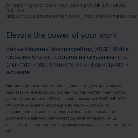
A rendering error occurred:
Loading chunk 184 failed.
(missing:
https://www.ironmountain.com/_next/static/chunks/react
Elevate the power of your work
Айрън Маунтин Инкорпорейтид (NYSE: IRM) е
глобален бизнес, посветен на съхраняването,
защитата и управлението на информацията и
активите.
Организации по целия свят ни се доверяват да съхраняваме и
защитаваме информация и активи. Хиляди местни предприятия
работят с нас, както и ~95 % от всички компании в FORTUNE 1000.
От критична бизнес информация до геоложки проби, от
произведения на изобразителното изкуство до оригинални
документи. Нашите клиенти могат да разчитат на нас, че ще
опазваме това, което ценят и ще помогнем да разгърнат потенциала
му.