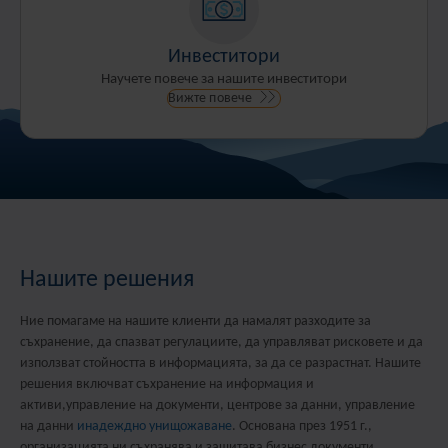
Инвеститори
Научете повече за нашите инвеститори
Вижте повече
Нашите решения
Ние помагаме на нашите клиенти да намалят разходите за
съхранение, да спазват регулациите, да управляват рисковете и да
използват стойността в информацията, за да се разрастнат. Нашите
решения включват съхранение на информация и
активи,управление на документи, центрове за данни, управление
на данни
инадеждно унищожаване
. Основана през 1951 г.,
организацията ни съхранява и защитава бизнес документи,