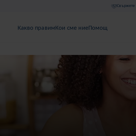
Свържете 
Какво правим
Кои сме ние
Помощ