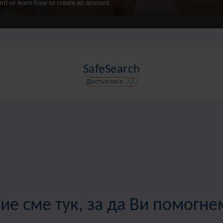
nt or learn how to create an account
SafeSearch
Достъп сега
ие сме тук, за да Ви помогне