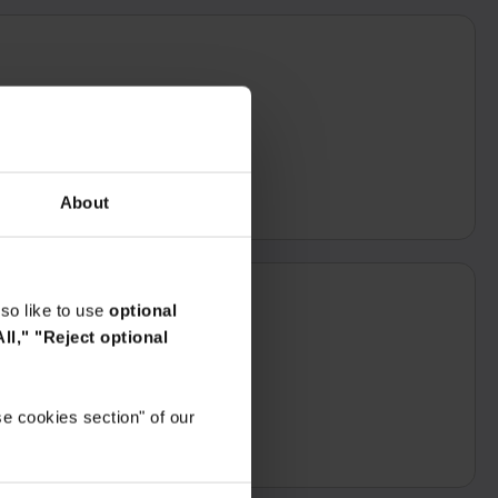
един работен ден
About
so like to use
optional
ll,"
"Reject optional
e cookies section" of our