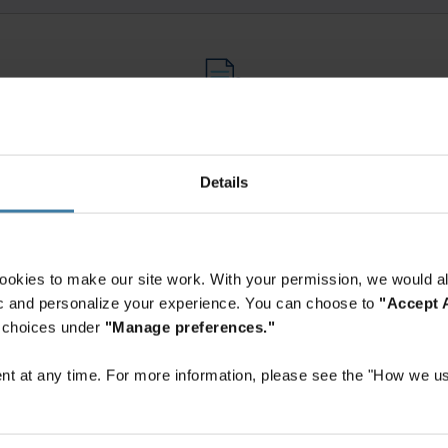
Свържете се с нас
форма и специалист на Iron Mountain ще се свърже с Вас в рамките на 
Получете оферта
Details
ookies to make our site work. With your permission, we would al
fic and personalize your experience. You can choose to
"Accept A
r choices under
"Manage preferences."
Влезте и платете
t at any time. For more information, please see the "How we us
Влезте в профила си или научете как да създадете такъв.
Започнете