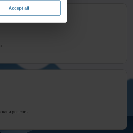
Accept all
и
искани решения