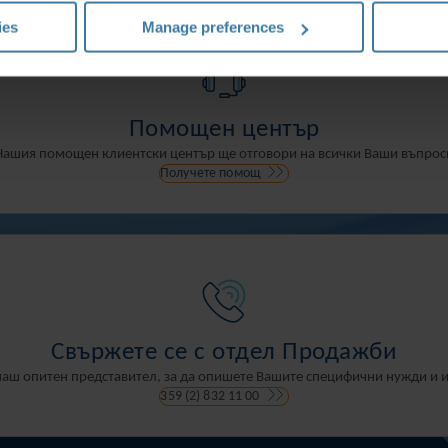
ies
Manage preferences
Помощен център
Нашия помощен клиентски център ще отговори на всички Ваши въпрос
Получете помощ
Свържете се с отдел Продажби
 наш опитен представител, за да опишете Вашите специфични нужди и 
359 (2) 832 11 00