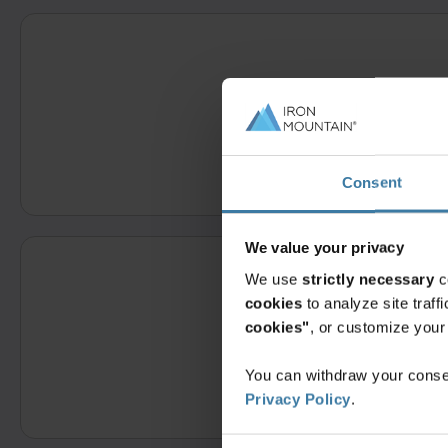
Попълнете тази 
Consent
We value your privacy
We use
strictly necessary
c
cookies
to analyze site traf
cookies"
, or customize you
You can withdraw your consen
Privacy Policy
.