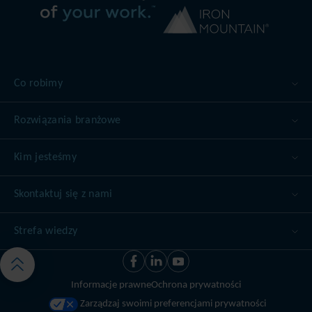
całkowicie
na
offline,
całym
niedostępna
świecie.
i
Oferujemy
odporna
usługę
na
kompleksowego
ataki
Co robimy
zarządzania
zdalne
informacjami,
oraz
która
Rozwiązania branżowe
oprogramowanie
sprawia,
ransomware
że
–
dane
Kim jesteśmy
zaufaj
są
usłudze
dostępne,
przechowywania
Skontaktuj się z nami
zgodne
kopii
z
zapasowej.
wymogami
Strefa wiedzy
regulacyjnymi,
a
bezpieczeństwo
jest
Informacje prawne
Ochrona prywatności
priorytetem.
Zarządzaj swoimi preferencjami prywatności