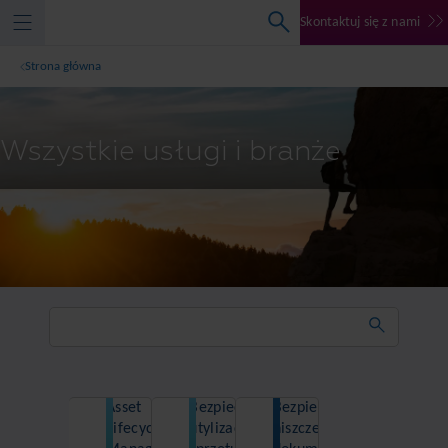
Skontaktuj się z nami
Strona główna
Wszystkie usługi i branże
Asset
Bezpieczna
Bezpieczne
Lifecycle
utylizacja
niszczenie