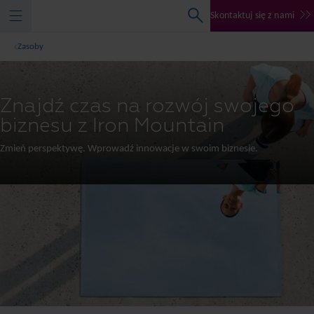
Skontaktuj się z nami
Zasoby
Znajdź czas na rozwój swojego
biznesu z Iron Mountain
Zmień perspektywę. Wprowadź innowacje w swoim biznesie.