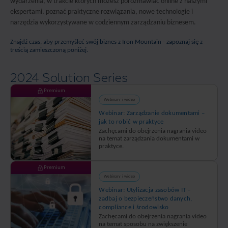
wydarzenia, w trakcie których możesz porozmawiać online z naszymi
ekspertami, poznać praktyczne rozwiązania, nowe technologie i
narzędzia wykorzystywane w codziennym zarządzaniu biznesem.
Znajdź czas, aby przemyśleć swój biznes z Iron Mountain - zapoznaj się z
treścią zamieszczoną poniżej.
2024 Solution Series
Premium
Webinary i wideo
Webinar: Zarządzanie dokumentami –
jak to robić w praktyce
Zachęcami do obejrzenia nagrania video
na temat zarządzania dokumentami w
praktyce.
Premium
Webinary i wideo
Webinar: Utylizacja zasobów IT –
zadbaj o bezpieczeństwo danych,
compliance i środowisko
Zachęcami do obejrzenia nagrania video
na temat sposobu na zwiększenie