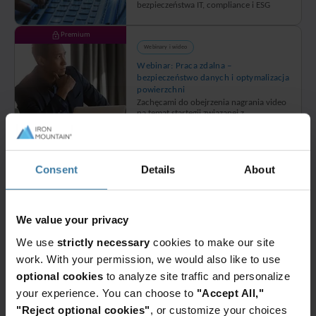
bezpieczeństwa IT, compliance i ESG
Premium
Webinary i wideo
Webinar: Praca zdalna –
bezpieczeństwo danych i optymalizacja
powierzchni
Zachęcami do obejrzenia nagrania video
na temat startegii związanej z
optymalizacją pracy zdalnej
Premium
Webinary i wideo
Consent
Details
About
Webinar: AI a zarządzanie
dokumentacją. Jak wykorzystać
sztuczną inteligencję w praktyce
We value your privacy
Zachęcami do obejrzenia nagrania video
na temat wykorzystania AI do
We use
strictly necessary
cookies to make our site
zarządzania dokumentami.
work. With your permission, we would also like to use
Premium
optional cookies
to analyze site traffic and personalize
Webinary i wideo
your experience. You can choose to
"Accept All,"
Webinar: E-teczka personalna –
"Reject optional cookies"
, or customize your choices
digitalizacja działu HR