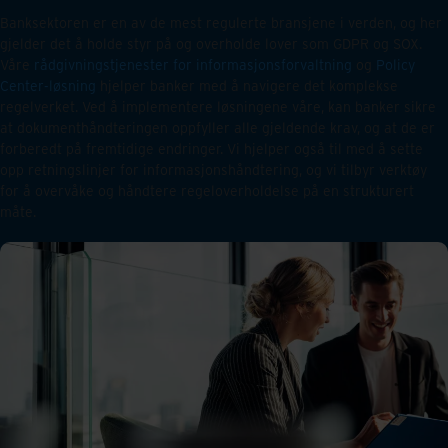
Banksektoren er en av de mest regulerte bransjene i verden, og her
gjelder det å holde styr på og overholde lover som GDPR og SOX.
Våre
rådgivningstjenester for informasjonsforvaltning
og
Policy
Center-løsning
hjelper banker med å navigere det komplekse
regelverket. Ved å implementere løsningene våre, kan banker sikre
at dokumenthåndteringen oppfyller alle gjeldende krav, og at de er
forberedt på fremtidige endringer. Vi hjelper også til med å sette
opp retningslinjer for informasjonshåndtering, og vi tilbyr verktøy
for å overvåke og håndtere regeloverholdelse på en strukturert
måte.