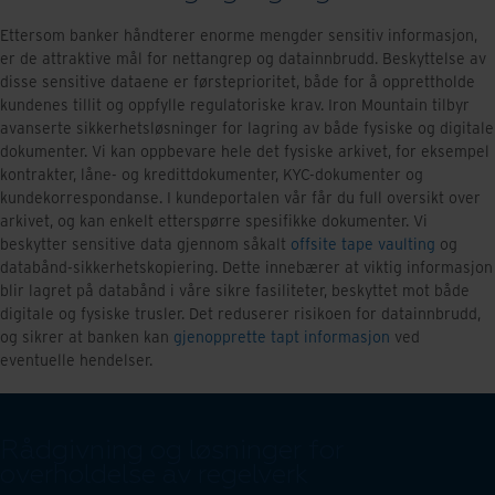
Ettersom banker håndterer enorme mengder sensitiv informasjon,
er de attraktive mål for nettangrep og datainnbrudd. Beskyttelse av
disse sensitive dataene er førsteprioritet, både for å opprettholde
kundenes tillit og oppfylle regulatoriske krav. Iron Mountain tilbyr
avanserte sikkerhetsløsninger for lagring av både fysiske og digitale
dokumenter. Vi kan oppbevare hele det fysiske arkivet, for eksempel
kontrakter, låne- og kredittdokumenter, KYC-dokumenter og
kundekorrespondanse. I kundeportalen vår får du full oversikt over
arkivet, og kan enkelt etterspørre spesifikke dokumenter. Vi
beskytter sensitive data gjennom såkalt
offsite tape vaulting
og
databånd-sikkerhetskopiering. Dette innebærer at viktig informasjon
blir lagret på databånd i våre sikre fasiliteter, beskyttet mot både
digitale og fysiske trusler. Det reduserer risikoen for datainnbrudd,
og sikrer at banken kan
gjenopprette tapt informasjon
ved
eventuelle hendelser.
Rådgivning og løsninger for
overholdelse av regelverk