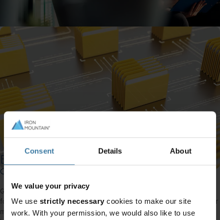
Consent
Details
About
Effektiv dokumenthåndtering og sikker
destruering av data
We value your privacy
Gjennom våre digitale arkivløsninger kan banker redusere behovet
for fysiske arkiver, og i stedet lagre dokumenter digitalt på en sikker
We use
strictly necessary
cookies to make our site
måte. Dette forenkler ikke bare tilgangen, men det reduserer også
work. With your permission, we would also like to use