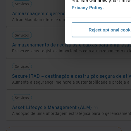
You can withdraw your consen
Serviços
Privacy Policy
.
Armazenagem e gerenciamento de mídias de backup –
Reject optional cook
Serviços
Armazenamento de registros e caixas para empresa
Serviços
Secure ITAD – destinação e destruição segura de ativ
Serviços
Asset Lifecycle Management (ALM)