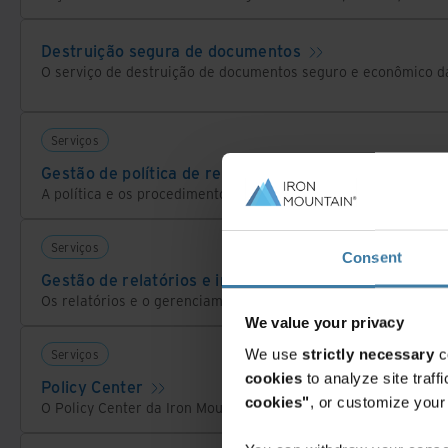
Destruição segura de documentos
Serviços
Gestão de política de retenção e privacidade
Serviços
Consent
Gestão de relatórios e inventário
We value your privacy
We use
strictly necessary
c
Serviços
cookies
to analyze site traf
Policy Center
cookies"
, or customize you