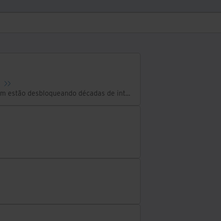
Juntas, a Iron Mountain e a McLaren Mastercard Formula 1 Team estão desbloqueando décadas de inteligência em corrida para impulsionar o que está por vir.