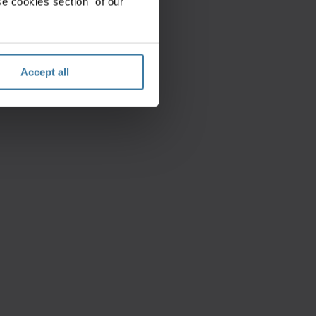
e cookies section" of our
Accept all