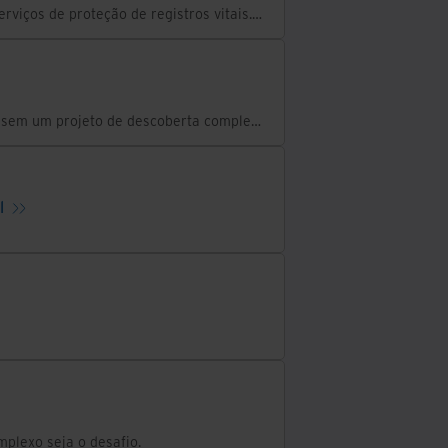
A Iron Mountain é a maior e mais experiente fornecedora de serviços de proteção de registros vitais. Obtenha uma cotação gratuita para proteger seus ativos mais valiosos.
Desvende com eficiência seus arquivos misturados - tudo isso sem um projeto de descoberta complexo e trabalhoso
l
mplexo seja o desafio.