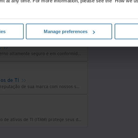
t at any time. For more information, please see the "How we us
 offsite
A Iron Mountain oferece um serviço seguro de guarda de fitas fora do local para armazenar seus dados de backup em fita, protegê-los em condições ideais e recuperá-los quando necessário.
ies
Manage preferences
s
Preserve seus registros importantes com armazenamento externo altamente seguro e em conformidade
os de TI
Aumente a segurança, melhore a sustentabilidade e proteja a reputação de sua marca com nossos serviços ITAD
A adoção de uma abordagem estratégica para o gerenciamento de ativos de TI (ITAM) protege seus dados, garante o uso otimizado, maximiza o retorno sobre o investimento e minimiza os riscos.