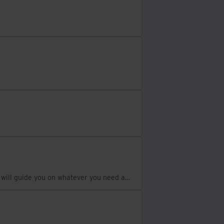
If you need to contact our customer support team, our experts will guide you on whatever you need and offer you support 24/7.