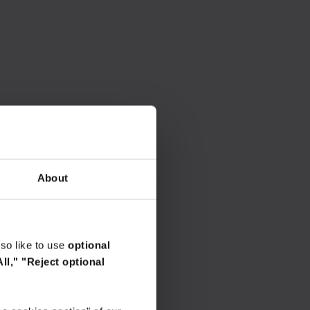
About
so like to use
optional
ll,"
"Reject optional