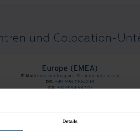
tren und Colocation-Unt
Europe (EMEA)
E-Mail:
emea.imdcsupport@ironmountain.com
DE:
+49-698-0884518
ES:
+34-9194-94225
NL:
+31-20-5320859
UK:
+44-203-868-4035
Ticket einreichen:
https://imdc.service-now.com
Details