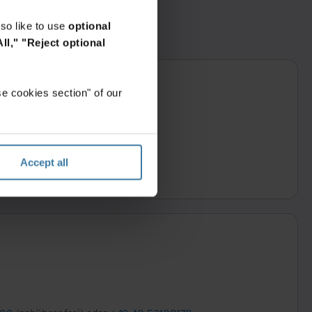
so like to use
optional
ll,"
"Reject optional
e cookies section" of our
en melden.
Accept all