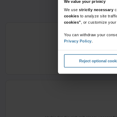
We value your privacy
We use
strictly necessary
c
cookies
to analyze site traf
cookies"
, or customize you
You can withdraw your consen
Privacy Policy
.
Füllen Si
Reject optional cook