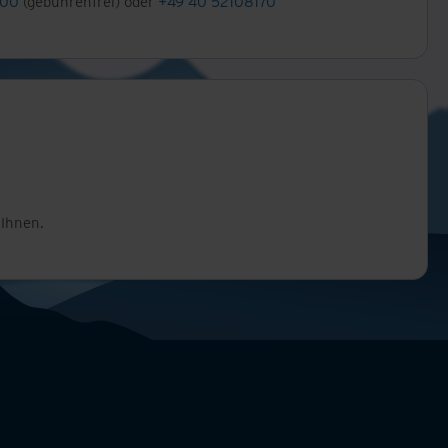
000
(gebührenfrei) oder
+49 40 52108170
 Ihnen.