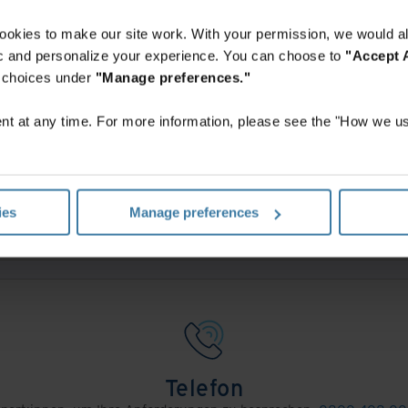
Wir helfen Ihnen gern.
ookies to make our site work. With your permission, we would al
fic and personalize your experience. You can choose to
"Accept A
r choices under
"Manage preferences."
t at any time. For more information, please see the "How we us
Kontaktieren Sie uns
e dieses Formular aus und wir werden uns schnellstmöglich bei Ihn
ies
Manage preferences
Angebot anfordern
Telefon